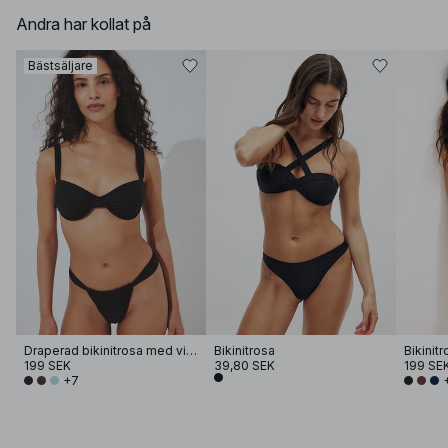
Andra har kollat på
Bästsäljare
Draperad bikinitrosa med vida band
Bikinitrosa
Bikinitr
199 SEK
39,80 SEK
199 SE
+7