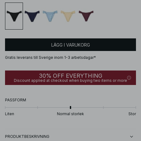
LÄGG I VARUKORG
Gratis leverans till Sverige inom 1-3 arbetsdagar*
30% OFF EVERYTHING
Discount applied at checkout when buying two items or more
PASSFORM
Liten
Normal storlek
Stor
PRODUKTBESKRIVNING