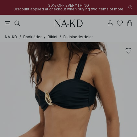
30% OFF EVERYTHING
Discount applied at checkout when buying two items or more
linne
klänningar
byxor
badset
överdelar
NA-KD
/
Badkläder
/
Bikini
/
Bikininederdelar