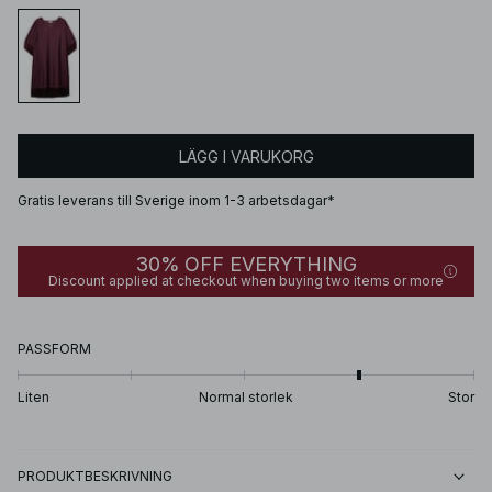
LÄGG I VARUKORG
Gratis leverans till Sverige inom 1-3 arbetsdagar*
30% OFF EVERYTHING
Discount applied at checkout when buying two items or more
PASSFORM
Liten
Normal storlek
Stor
PRODUKTBESKRIVNING