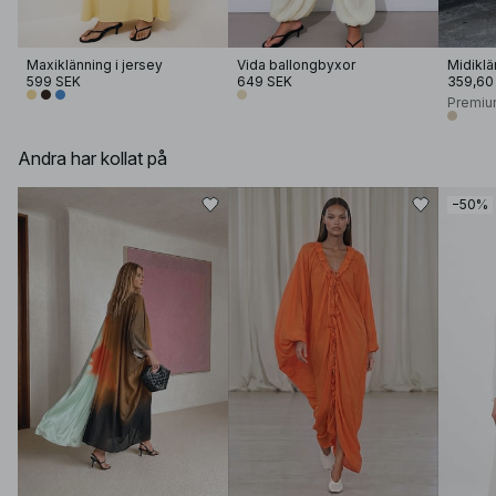
Maxiklänning i jersey
Vida ballongbyxor
Midiklä
599 SEK
649 SEK
359,60
Premiu
Andra har kollat på
−50%