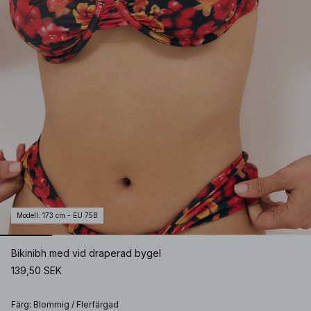
Modell
:
173 cm - EU 75B
Bikinibh med vid draperad bygel
139,50 SEK
Färg
:
Blommig / Flerfärgad