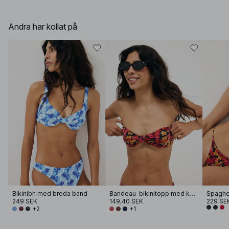
Andra har kollat på
Bikinibh med breda band
Bandeau-bikinitopp med knytning fram
249 SEK
149,40 SEK
229 SE
+2
+1