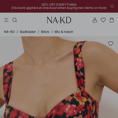
30% OFF EVERYTHING
Discount applied at checkout when buying two items or more
byxor
klänningar
bruna
svarta
överdelar
NA-KD
/
Badkläder
/
Bikini
/
Mix & match