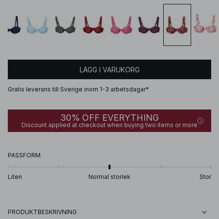
LÄGG I VARUKORG
Gratis leverans till Sverige inom 1-3 arbetsdagar*
30% OFF EVERYTHING
Discount applied at checkout when buying two items or more
PASSFORM
Liten
Normal storlek
Stor
PRODUKTBESKRIVNING