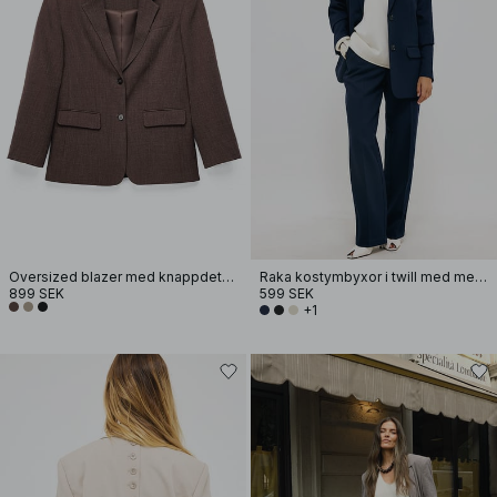
Oversized blazer med knappdetalj i ryggen
Raka kostymbyxor i twill med mellanhög midja
899 SEK
599 SEK
+1