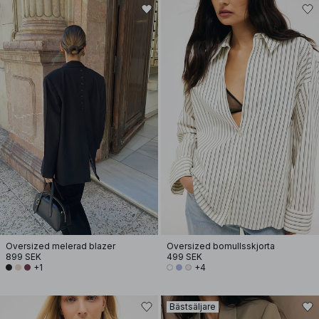
Oversized melerad blazer
Oversized bomullsskjorta
899 SEK
499 SEK
+1
+4
Bästsäljare