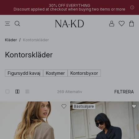
30% OFF EVERYTHING
Discount applied at checkout when buying two items or more
linne
toppar
byxor
bruna
svarta
Kläder
/
Kontorskläder
Kontorskläder
Figursydd kavaj
Kostymer
Kontorsbyxor
FILTRERA
269
Alternativ
Bästsäljare