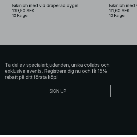
Bikinibh med vid draperad bygel
Bikinibh med 
139,50 SEK
111,60 SEK
10 Färger
10 Färger
Ta del av specialerbjudanden, unika collabs och
exklusiva events. Registrera dig nu och få 15%
rabatt på ditt första köp!
SIGN UP