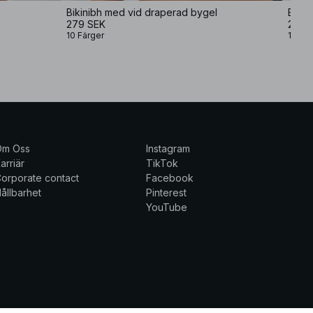
Bikinibh med vid draperad bygel
Bikin
279 SEK
279 
10 Färger
10 Fär
Om Oss
Instagram
arriär
TikTok
orporate contact
Facebook
ållbarhet
Pinterest
YouTube