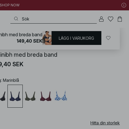
 | SHOP NOW
inibh med breda band
LÄGG I VARUKORG
KD
/
Badkläder
/
Bikini
/
Bikiniöverdelar
/
Bikinis med bygel
149,40 SEK
kinibh med breda band
9,40 SEK
g
:
Marinblå
Hitta din storlek