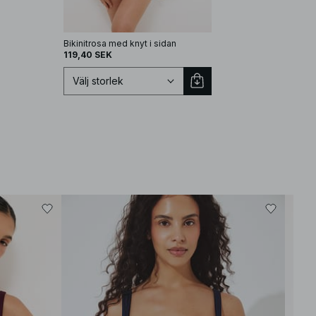
Bikinitrosa med knyt i sidan
Högskuren bikinitrosa
119,40 SEK
119,40 SEK
Välj storlek
Välj storlek
Bäst
XS
S
M
L