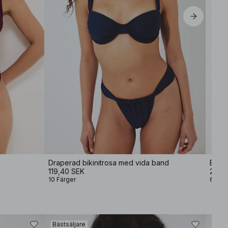
XL
Draperad bikinitrosa med vida band
Bikin
119,40 SEK
229 
10 Färger
6 Fär
Bästsäljare
Bäst