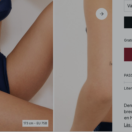
Vä
Grat
PAS
Lite
Den
bre
en h
173 cm - EU 75B
Läs
Art