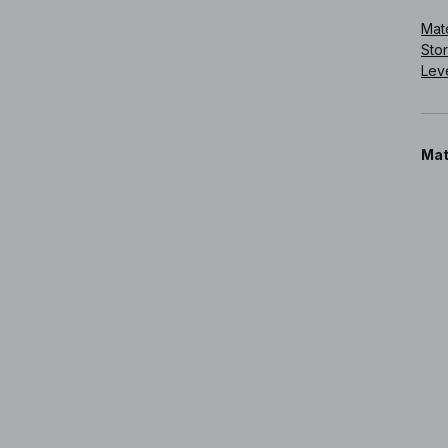
Mate
Sto
Lev
Mat