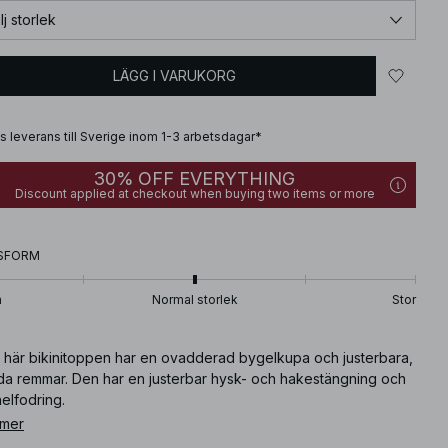
lj storlek
LÄGG I VARUKORG
is leverans till Sverige inom 1-3 arbetsdagar*
30% OFF EVERYTHING
Discount applied at checkout when buying two items or more
SFORM
n
Normal storlek
Stor
 här bikinitoppen har en ovadderad bygelkupa och justerbara,
da remmar. Den har en justerbar hysk- och hakestängning och
elfodring.
 mer
ikelnummer
:
1100-012614-0038