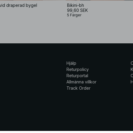
vid draperad bygel
Bikini-bh
99,60 SEK
5 Färger
Hjälp
Returpolicy
K
Returportal
C
Allmänna villkor
H
Track Order