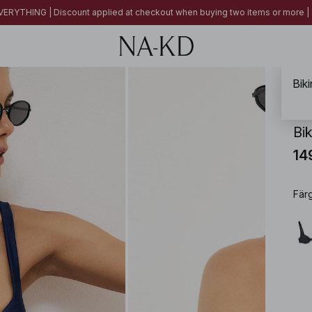
ERYTHING | Discount applied at checkout when buying two items or more
Bik
NA-
Bi
14
Fär