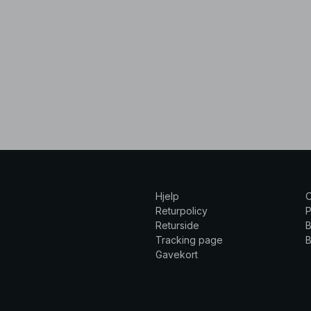
Hjelp
Returpolicy
P
Returside
B
Tracking page
B
Gavekort