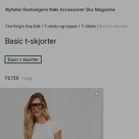
Nyheter
Bestselgere
Klær
Accessoirer
Sko
Magazine
The King's Day Edit
/
T-shirts og topper
/
T-Shirts
/
Basic t-skjorter
Basic t-skjorter
Vis alle
Se alle
Se alle
Shorts
Kjoler
Vesker
Lave sko
Badetøy
Basic t-skjorter
Topper
Smykker
Høyhælte sko
Undertøy
Gensere
Solbriller
Skinnsko
Sett
FILTER
1
Valg
Skjorter & Bluser
Belter
Boots
Premium Selection
Kåper & Jakker
Sjal & Skjerf
Kommer snart
Blazere
Hatter & Skyggeluer
Spesialpriser
Bukser
Håraccessoirer
Jeans
Vanter
Skjørt