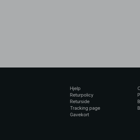
Hjelp
Returpolicy
P
Returside
B
Tracking page
B
Gavekort