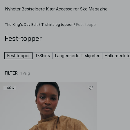
Nyheter
Bestselgere
Klær
Accessoirer
Sko
Magazine
The King's Day Edit
/
T-shirts og topper
/
Fest-topper
Fest-topper
Vis alle
Se alle
Se alle
Shorts
Kjoler
Vesker
Lave sko
Badetøy
Fest-topper
T-Shirts
Langermede T-skjorter
Halterneck t
Topper
Smykker
Høyhælte sko
Undertøy
Gensere
Solbriller
Skinnsko
Sett
FILTER
1
Valg
Skjorter & Bluser
Belter
Boots
Premium Selection
Kåper & Jakker
Sjal & Skjerf
Kommer snart
−40%
Blazere
Hatter & Skyggeluer
Spesialpriser
Bukser
Håraccessoirer
Jeans
Vanter
Skjørt