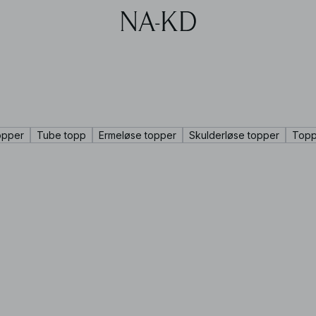
opper
Tube topp
Ermeløse topper
Skulderløse topper
Topp