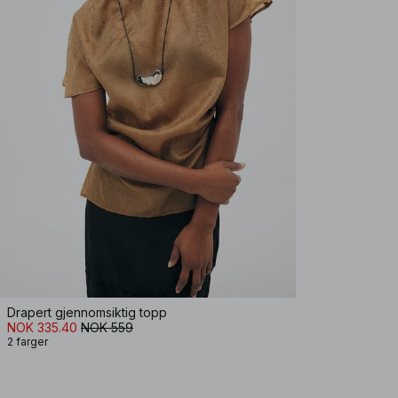
Drapert gjennomsiktig topp
NOK 335.40
NOK 559
2 farger