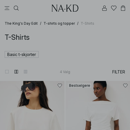
bukser
topper
kjoler
svarte
dyp brun
The King's Day Edit
/
T-shirts og topper
/
T-Shirts
T-Shirts
Basic t-skjorter
FILTER
4
Valg
Bestselgere