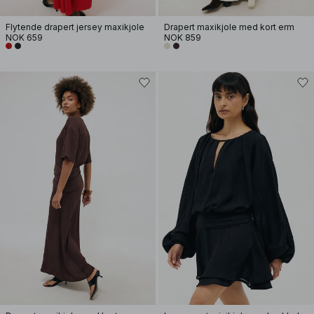
Flytende drapert jersey maxikjole
Drapert maxikjole med kort erm
NOK 659
NOK 859