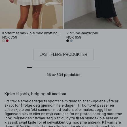
Kortermet minikjole med knytting i livet
Vid tube-maxikjole
NOK 759
NOK 659
LAST FLERE PRODUKTER
36 av 534 produkter
Kjoler til jobb, helg og alt imellom
Fra travle arbeidsdager til spontane middagsplaner – kjolene våre er
skapt for å følge deg gjennom hele dagen. Til kontoret passer en
stilren kjole perfekt sammen med loafers eller mules. Legg til en
figursydd blazer eller en myk cardigan for en profesjonell og moderne
look. Når helgen nærmer seg, kan du bytte til en blondekjole eller en
klassisk svart kjole for et selvsikkert og moderne antrekk. På varmere
dager, til festlige anledninger eller kvelder ute gir en halterneck-kjole