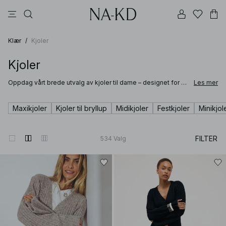
topper
bukser
kjoler
brune
svarte
Klær
/
Kjoler
Kjoler
Oppdag vårt brede utvalg av kjoler til dame – designet for å
Les mer
passe enhver stil, sesong og anledning. Enten du er på jakt
etter en tidløs svart kjole til en kveld ute, en luftig
sommerkjole til varme dager eller en midikjole som enkelt tar
Maxikjoler
Kjoler til bryllup
Midikjoler
Festkjoler
Minikjol
deg fra dag til kveld, finner du allsidige favoritter til enhver
garderobe her.
FILTER
534
Valg