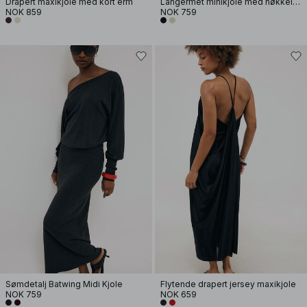
Drapert maxikjole med kort erm
Langermet minikjole med nøkkelhull
NOK 859
NOK 759
Sømdetalj Batwing Midi Kjole
Flytende drapert jersey maxikjole
NOK 759
NOK 659