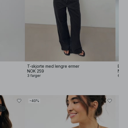
T-skjorte med lengre ermer
Baggy
NOK 259
NOK 
3 farger
6 farg
−40%
−40