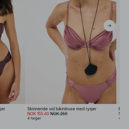
jer
Skinnende vid bikinitruse med rysjer
Bikin
NOK 155.40
NOK 259
NOK 
4 farger
4 farg