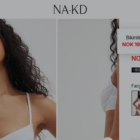
NA-
Bikini
NOK 19
Bik
NO
−8
Far