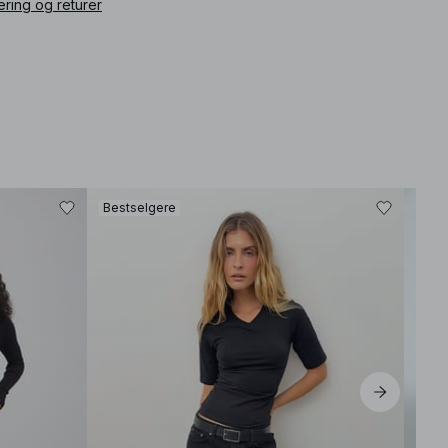
ering og returer
Bestselgere
Best