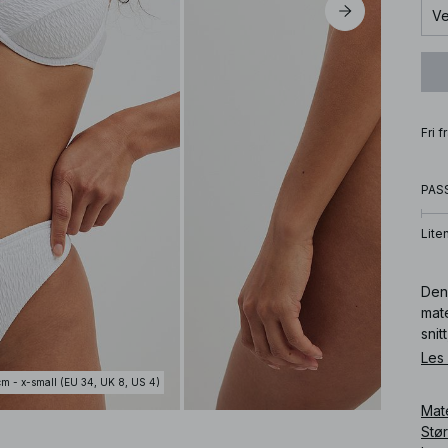
Ve
Fri 
PAS
Lite
Denn
mate
snit
hvit
Les
med
cm - x-small (EU 34, UK 8, US 4)
Mat
Art
Stø