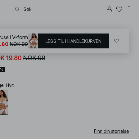
KD
/
Badetøy
/
Bikinier
/
Bikini underdeler
/
Brazilian Bikinis
truse i V-form
LEGG TIL I HANDLEKURVEN
.80
NOK 99
initruse i V-form
K 19.80
NOK 99
0%
ge
:
Hvit
Finn din størrelse