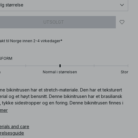
lg størrelse
UTSOLGT
frakt til Norge innen 2-4 virkedager*
SFORM
n
Normal i størrelsen
Stor
e bikinitrusen har et stretch-materiale. Den har et teksturert
rial og et høyt bensnitt. Denne bikinitrusen har et brasiliansk
t, tykke sidestropper og en foring. Denne bikinitrusen finnes i
t. Influencer: @limaswardrobe is 176 cm tall and is wearing size
 mer
ium (EU 38, UK 12, US 8).
erials and care
ikkelnummer
:
1790-000032-0001
rrelsesguide