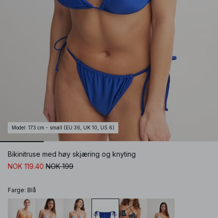
Model
:
173 cm - small (EU 36, UK 10, US 6)
Bikinitruse med høy skjæring og knyting
NOK 119.40
NOK 199
Farge
:
Blå