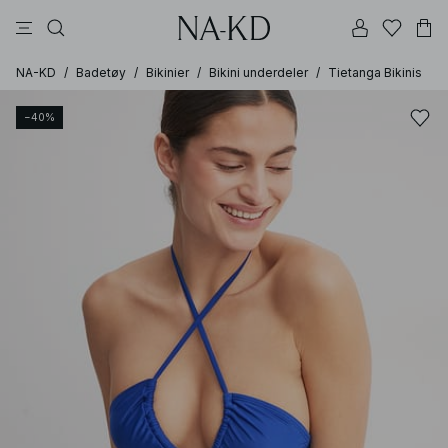
topper
bukser
kjoler
brune
svarte
NA-KD
/
Badetøy
/
Bikinier
/
Bikini underdeler
/
Tietanga Bikinis
−40%