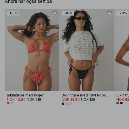
Andre har også sett på
−80%
−80%
−70%
Bikinitruse med rysjer
Bikinitruse med høyt liv og snøring
Bikinit
NOK 43.80
NOK 219
NOK 25.80
NOK 129
NOK 65
+1