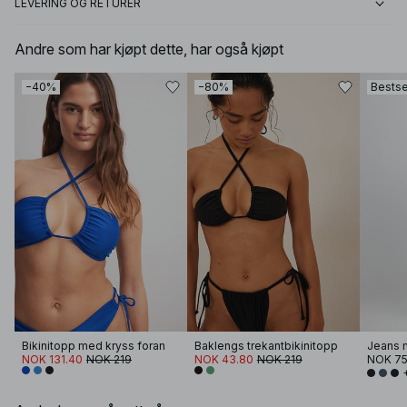
LEVERING OG RETURER
Andre som har kjøpt dette, har også kjøpt
−40%
−80%
Bestse
Bikinitopp med kryss foran
Baklengs trekantbikinitopp
Jeans m
NOK 131.40
NOK 219
NOK 43.80
NOK 219
NOK 7