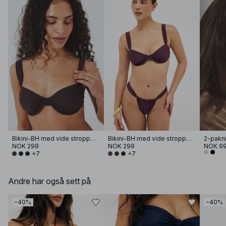
Bikini-BH med vide stropper og drapering
Bikini-BH med vide stropper og drapering
2-pakn
NOK 299
NOK 299
NOK 9
+7
+7
Andre har også sett på
−40%
−40%