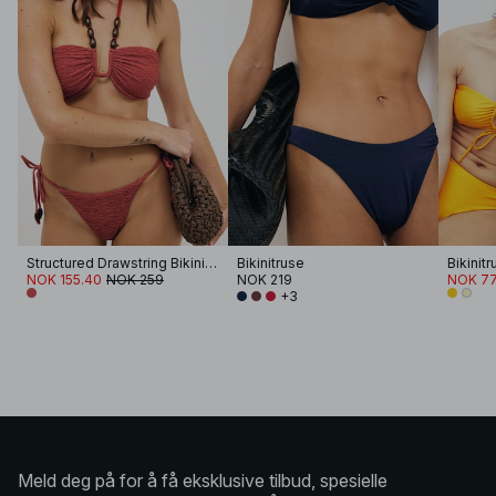
Structured Drawstring Bikini Panty
Bikinitruse
Bikinit
NOK 155.40
NOK 259
NOK 219
NOK 77
+3
Meld deg på for å få eksklusive tilbud, spesielle