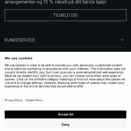
arrangementer og 15 % rabatt på ditt første kjøp!
TILMELD DIG
KUNDESERVICE
OM OSS
FØLG OSS
LOVLIG
NORWAY
|
NORSK