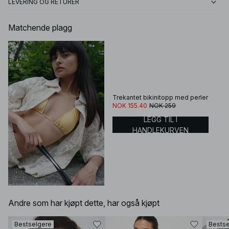
LEVERING OG RETURER
Matchende plagg
Trekantet bikinitopp med perler
NOK 155.40
NOK 259
LEGG TIL I
HANDLEKURVEN
Andre som har kjøpt dette, har også kjøpt
Bestselgere
Bestse