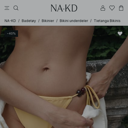
bukser
topper
kjoler
brune
svarte
NA-KD
/
Badetøy
/
Bikinier
/
Bikini underdeler
/
Tietanga Bikinis
−40%