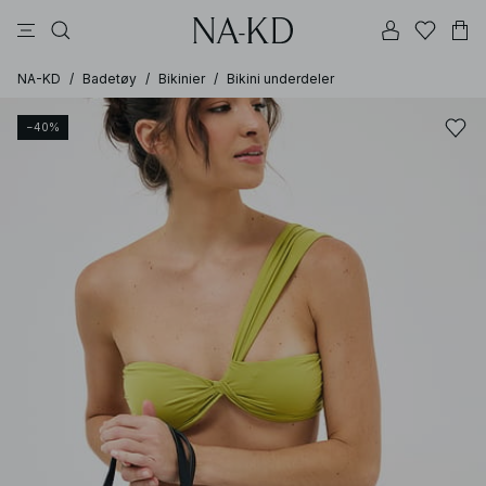
bukser
kjoler
topper
svarte
dyp brun
NA-KD
/
Badetøy
/
Bikinier
/
Bikini underdeler
−40%