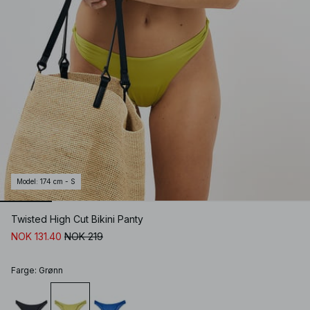
Model
:
174 cm - S
Twisted High Cut Bikini Panty
NOK 131.40
NOK 219
Farge
:
Grønn