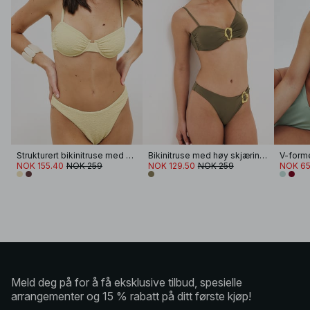
Strukturert bikinitruse med høyt liv
Bikinitruse med høy skjæring og spenne
V-forme
NOK 155.40
NOK 259
NOK 129.50
NOK 259
NOK 65
Meld deg på for å få eksklusive tilbud, spesielle
arrangementer og 15 % rabatt på ditt første kjøp!