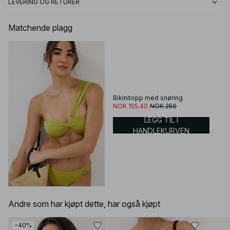
LEVERING OG RETURER
Matchende plagg
Bikinitopp med snøring
NOK 155.40
NOK 259
LEGG TIL I
HANDLEKURVEN
Andre som har kjøpt dette, har også kjøpt
−40%