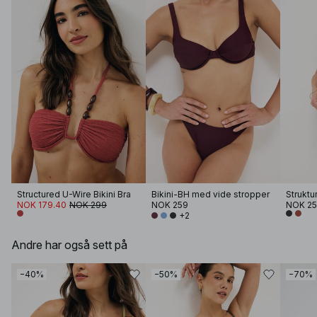
Structured U-Wire Bikini Bra
Bikini-BH med vide stropper
NOK 179.40
NOK 299
NOK 259
NOK 2
+2
Andre har også sett på
−40%
−50%
−70%