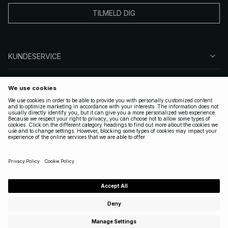
TILMELD DIG
KUNDESERVICE
OM OSS
FØLG OSS
LOVLIG
NORWAY
|
NORSK
Copyright 2025 Nakdcom One World AB