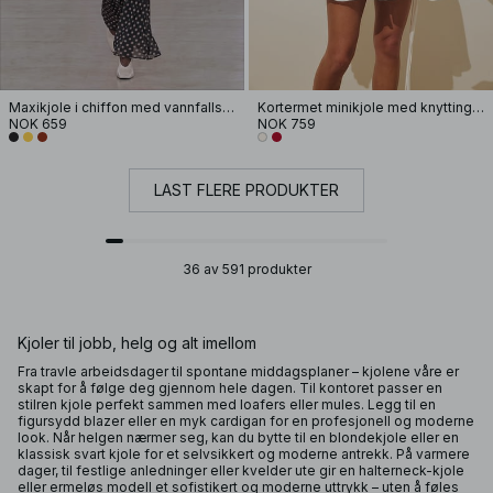
Maxikjole i chiffon med vannfallseffekt og skjerf
Kortermet minikjole med knytting i livet
NOK 659
NOK 759
LAST FLERE PRODUKTER
36 av 591 produkter
Kjoler til jobb, helg og alt imellom
Fra travle arbeidsdager til spontane middagsplaner – kjolene våre er
skapt for å følge deg gjennom hele dagen. Til kontoret passer en
stilren kjole perfekt sammen med loafers eller mules. Legg til en
figursydd blazer eller en myk cardigan for en profesjonell og moderne
look. Når helgen nærmer seg, kan du bytte til en blondekjole eller en
klassisk svart kjole for et selvsikkert og moderne antrekk. På varmere
dager, til festlige anledninger eller kvelder ute gir en halterneck-kjole
eller ermeløs modell et sofistikert og moderne uttrykk – uten å føles