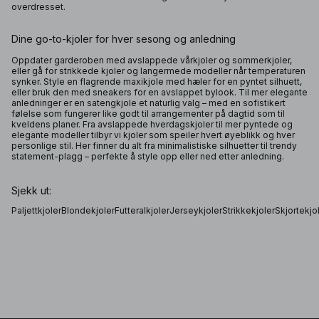
overdresset.
Dine go-to-kjoler for hver sesong og anledning
Oppdater garderoben med avslappede vårkjoler og sommerkjoler,
eller gå for strikkede kjoler og langermede modeller når temperaturen
synker. Style en flagrende maxikjole med hæler for en pyntet silhuett,
eller bruk den med sneakers for en avslappet bylook. Til mer elegante
anledninger er en satengkjole et naturlig valg – med en sofistikert
følelse som fungerer like godt til arrangementer på dagtid som til
kveldens planer. Fra avslappede hverdagskjoler til mer pyntede og
elegante modeller tilbyr vi kjoler som speiler hvert øyeblikk og hver
personlige stil. Her finner du alt fra minimalistiske silhuetter til trendy
statement-plagg – perfekte å style opp eller ned etter anledning.
Sjekk ut:
Paljettkjoler
Blondekjoler
Futteralkjoler
Jerseykjoler
Strikkekjoler
Skjortekjo