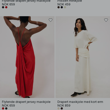
Flytende drapert jersey maxikjole
Plissert minikjole
NOK 659
NOK 459
Flytende drapert jersey maxikjole
Drapert maxikjole med kort erm
NOK 659
NOK 859