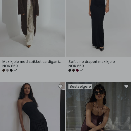
Maxikjole med strikket cardigan i ullblanding
Soft Line drapert maxikjole
NOK 859
NOK 659
+1
+1
Bestselgere