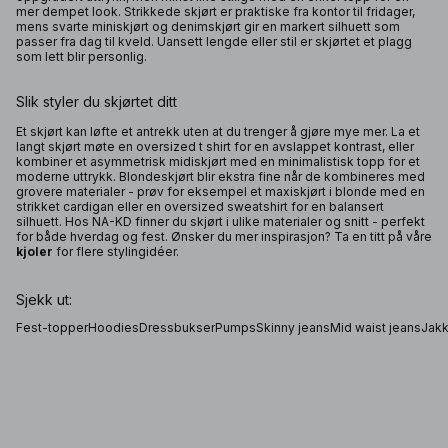
mer dempet look. Strikkede skjørt er praktiske fra kontor til fridager,
mens svarte miniskjørt og denimskjørt gir en markert silhuett som
passer fra dag til kveld. Uansett lengde eller stil er skjørtet et plagg
som lett blir personlig.
Slik styler du skjørtet ditt
Et skjørt kan løfte et antrekk uten at du trenger å gjøre mye mer. La et
langt skjørt møte en oversized t shirt for en avslappet kontrast, eller
kombiner et asymmetrisk midiskjørt med en minimalistisk topp for et
moderne uttrykk. Blondeskjørt blir ekstra fine når de kombineres med
grovere materialer - prøv for eksempel et maxiskjørt i blonde med en
strikket cardigan eller en oversized sweatshirt for en balansert
silhuett. Hos NA-KD finner du skjørt i ulike materialer og snitt - perfekt
for både hverdag og fest. Ønsker du mer inspirasjon? Ta en titt på våre
kjoler
for flere stylingidéer.
Sjekk ut:
Fest-topper
Hoodies
Dressbukser
Pumps
Skinny jeans
Mid waist jeans
Jakk