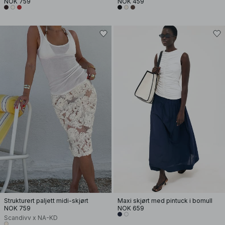
NOK 759
NOK 459
Strukturert paljett midi-skjørt
Maxi skjørt med pintuck i bomull
NOK 759
NOK 659
Scandivv x NA-KD