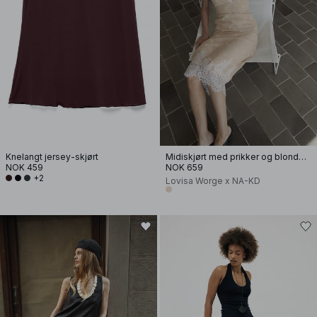
Knelangt jersey-skjørt
Midiskjørt med prikker og blondedetaljer
NOK 459
NOK 659
+2
Lovisa Worge x NA-KD