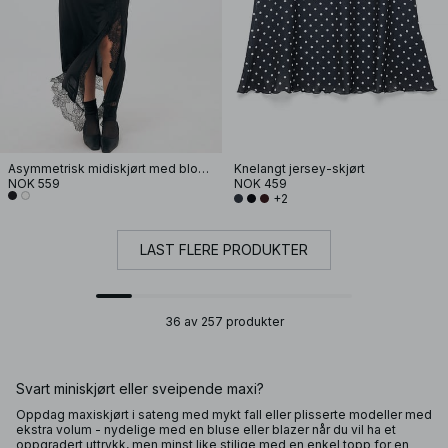
Asymmetrisk midiskjørt med blonder
Knelangt jersey-skjørt
NOK 559
NOK 459
+2
LAST FLERE PRODUKTER
36 av 257 produkter
Svart miniskjørt eller sveipende maxi?
Oppdag maxiskjørt i sateng med mykt fall eller plisserte modeller med
ekstra volum - nydelige med en bluse eller blazer når du vil ha et
oppgradert uttrykk, men minst like stilige med en enkel topp for en