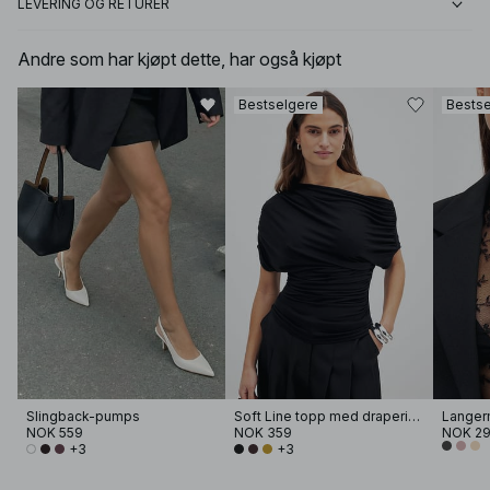
LEVERING OG RETURER
Andre som har kjøpt dette, har også kjøpt
Bestselgere
Bestse
Slingback-pumps
Soft Line topp med drapering
NOK 559
NOK 359
NOK 2
+3
+3