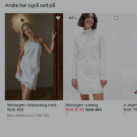
Andre har også sett på
−80%
Miniskjørt i linblanding med blondedetaljer
Miniskjørt i sateng
A-linjef
NOK 459
NOK 91.80
NOK 459
NOK 7
Moa Mattsson x NA-KD