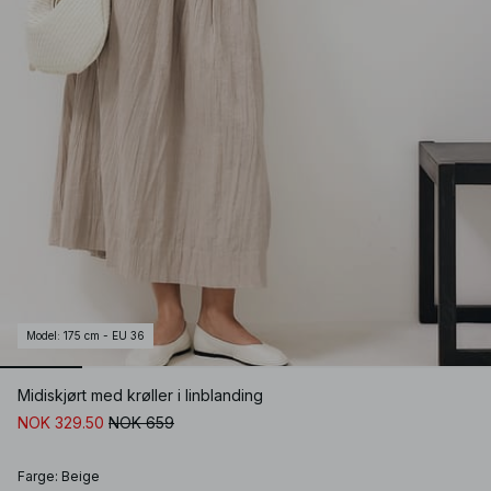
Model
:
175 cm - EU 36
Midiskjørt med krøller i linblanding
NOK 329.50
NOK 659
Farge
:
Beige