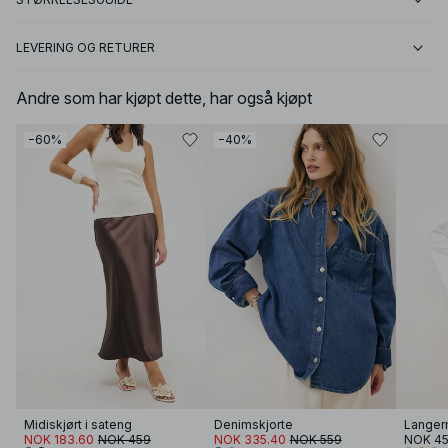
LEVERING OG RETURER
Andre som har kjøpt dette, har også kjøpt
−60%
−40%
Midiskjørt i sateng
Denimskjorte
Langerm
NOK 183.60
NOK 459
NOK 335.40
NOK 559
NOK 4