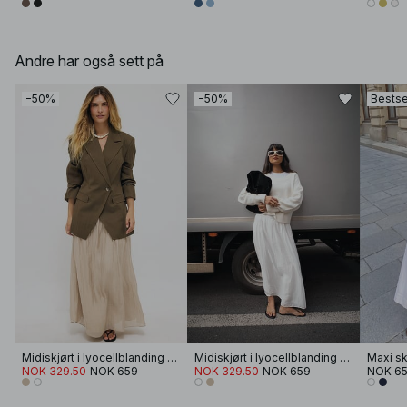
Andre har også sett på
−50%
−50%
Bestse
Midiskjørt i lyocellblanding med plissert detalj
Midiskjørt i lyocellblanding med plissert detalj
NOK 329.50
NOK 659
NOK 329.50
NOK 659
NOK 6