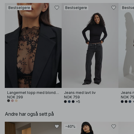
Bestselgere
Bestselgere
Bestse
Langermet topp med blonder
Jeans med lavt liv
Jeans m
NOK 299
NOK 759
NOK 7
+5
Andre har også sett på
−40%