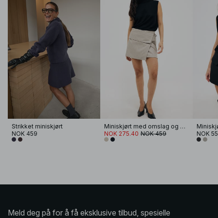
Strikket miniskjørt
Miniskjørt med omslag og brettekant
Miniskj
NOK 459
NOK 275.40
NOK 459
NOK 5
Meld deg på for å få eksklusive tilbud, spesielle