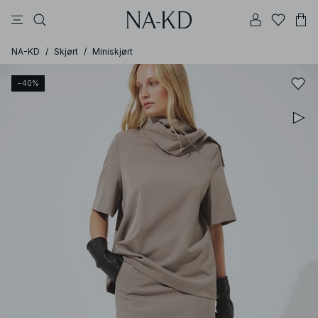
topper
bukser
kjoler
brune
svarte
NA-KD
/
Skjørt
/
Miniskjørt
−40%