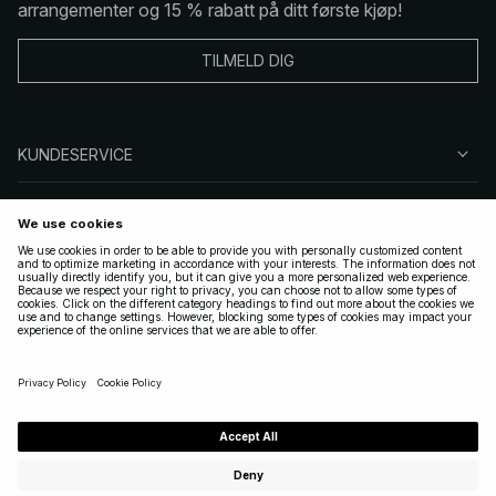
arrangementer og 15 % rabatt på ditt første kjøp!
TILMELD DIG
KUNDESERVICE
OM OSS
FØLG OSS
LOVLIG
NORWAY
|
NORSK