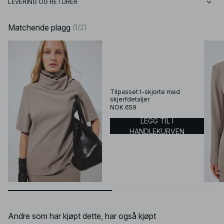
LEVERING OG RETURER
Matchende plagg
(
1
/
2
)
Tilpasset t-skjorte med
skjerfdetaljer
NOK 659
LEGG TIL I
HANDLEKURVEN
Andre som har kjøpt dette, har også kjøpt