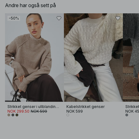
Andre har også sett på
−50%
Strikket genser i ullblanding med rund hals
Kabelstrikket genser
Strikke
NOK 299.50
NOK 599
NOK 599
NOK 4