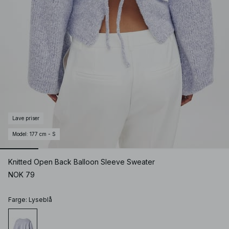
Lave priser
Model
:
177 cm - S
Knitted Open Back Balloon Sleeve Sweater
NOK 79
Farge
:
Lyseblå