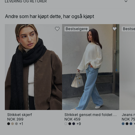
LEVERING OG RETURER
Andre som har kjøpt dette, har også kjøpt
Bestselgere
Bestse
Strikket skjerf
Strikket genset med foldet erme
Jeans m
NOK 399
NOK 459
NOK 7
+1
+9