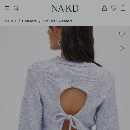
langermete topper
topper
bukser
kjoler
brune
NA-KD
/
Gensere
/
Cut Out Sweaters