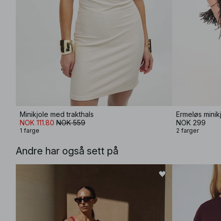
Minikjole med trakthals
Ermeløs minikj
NOK 111.80
NOK 559
NOK 299
1 farge
2 farger
Andre har også sett på