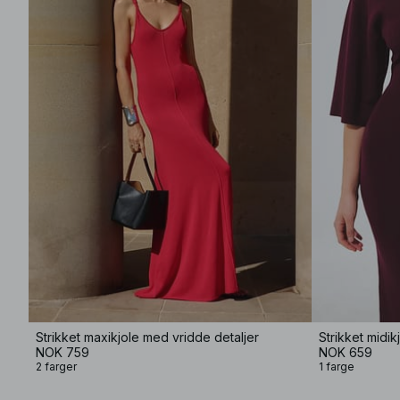
Strikket maxikjole med vridde detaljer
Strikket midik
NOK 759
NOK 659
2 farger
1 farge