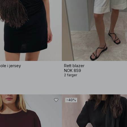
ole i jersey
Rett blazer
NOK 859
2 farger
−40%