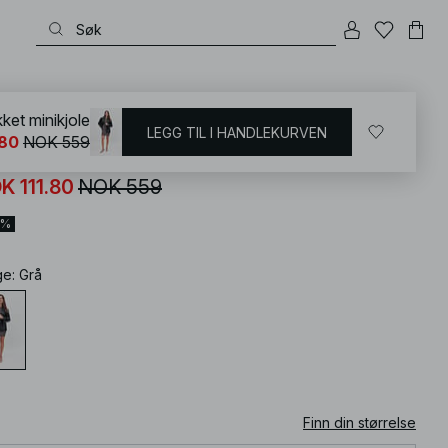
KD
/
Kjoler
/
Strikkekjoler
kket minikjole
LEGG TIL I HANDLEKURVEN
.80
NOK 559
ikket minikjole
K 111.80
NOK 559
0%
ge
:
Grå
Finn din størrelse