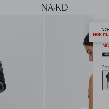
NA-
Stri
NOK 111
Str
NO
−8
Far