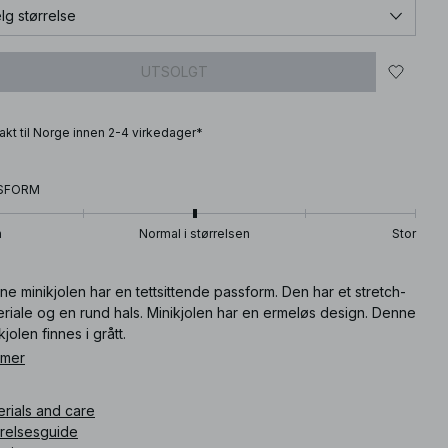
lg størrelse
UTSOLGT
frakt til Norge innen 2-4 virkedager*
SFORM
n
Normal i størrelsen
Stor
e minikjolen har en tettsittende passform. Den har et stretch-
riale og en rund hals. Minikjolen har en ermeløs design. Denne
kjolen finnes i grått.
 mer
ikkelnummer
:
1100-009157-0008
erials and care
rrelsesguide