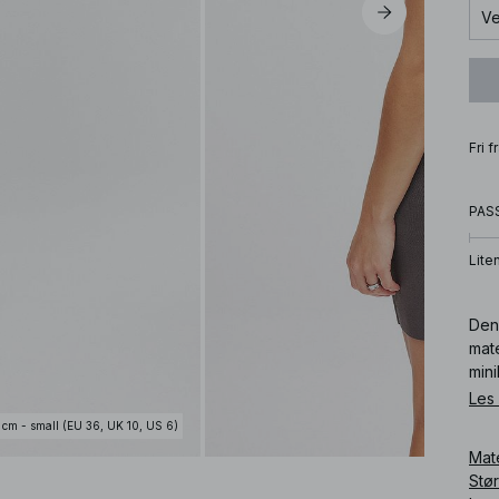
Ve
Fri 
PAS
Lite
Denn
mate
mini
Les
Art
 cm - small (EU 36, UK 10, US 6)
Mat
Stø