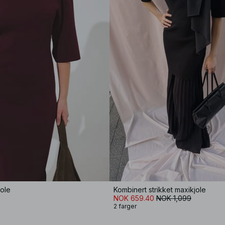
jole
Kombinert strikket maxikjole
NOK 659.40
NOK 1,099
2 farger