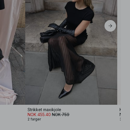
Strikket maxikjole
Kombi
NOK 455.40
NOK 759
NOK 
2 farger
3 farg