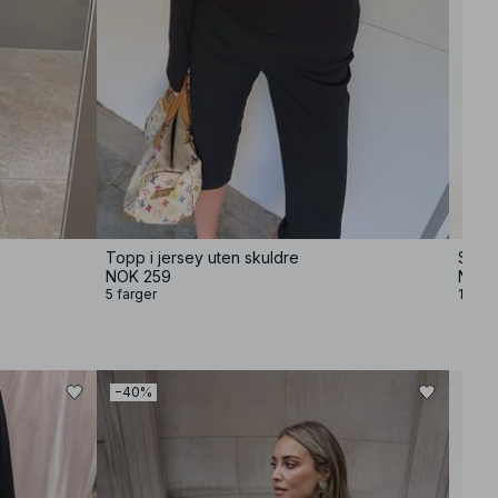
Topp i jersey uten skuldre
Skjor
NOK 259
NOK 
5 farger
1 farg
−40%