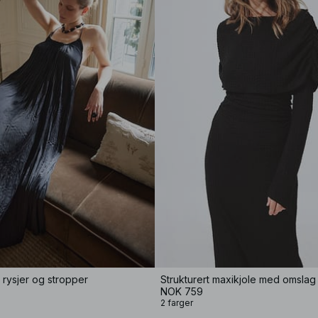
 rysjer og stropper
Strukturert maxikjole med omslag
NOK 759
2 farger