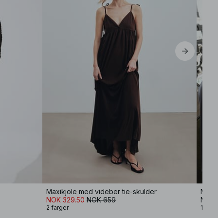
Maxikjole med videber tie-skulder
Maxik
NOK 329.50
NOK 659
NOK 
2 farger
1 farg