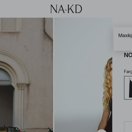
NA-
Maxikj
Ma
NO
Far