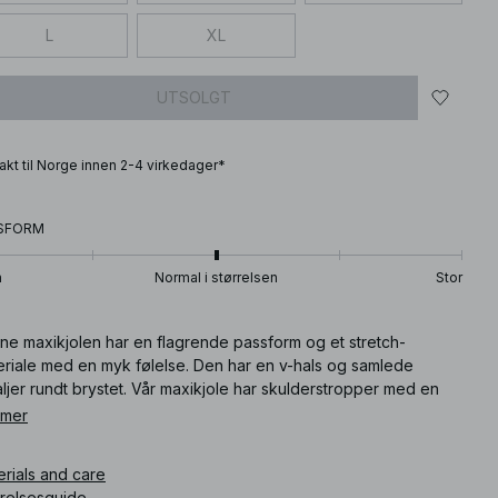
L
XL
UTSOLGT
frakt til Norge innen 2-4 virkedager*
SFORM
n
Normal i størrelsen
Stor
ne maxikjolen har en flagrende passform og et stretch-
eriale med en myk følelse. Den har en v-hals og samlede
ljer rundt brystet. Vår maxikjole har skulderstropper med en
knytende lukking på baksiden. Denne maxikjolen finnes i svart.
 mer
ikkelnummer
:
1100-011269-0002
erials and care
rrelsesguide