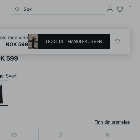
KD
/
Kjoler
/
Kjole med åpen rygg
ole med vide
LEGG TIL I HANDLEKURVEN
NOK 599
xikjole med vide
K 599
ge
:
Svart
Finn din størrelse
XS
S
M