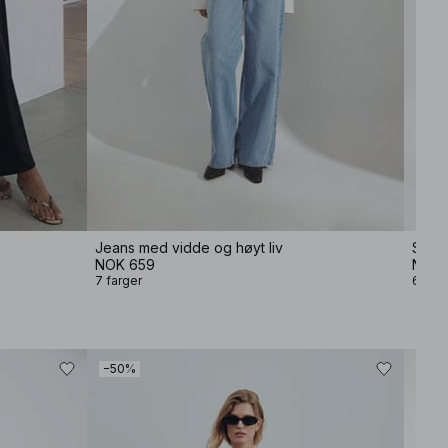
Jeans med vidde og høyt liv
Strik
NOK 659
NOK 
7 farger
6 farg
−50%