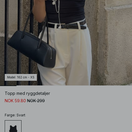
Model
:
162 cm - XS
Topp med ryggdetaljer
NOK 59.80
NOK 299
Farge
:
Svart