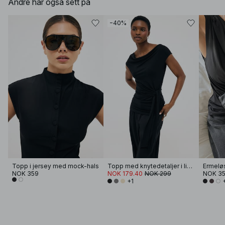
Andre har også sett på
−40%
Topp i jersey med mock-hals
Topp med knytedetaljer i livet
NOK 359
NOK 179.40
NOK 299
NOK 3
+1