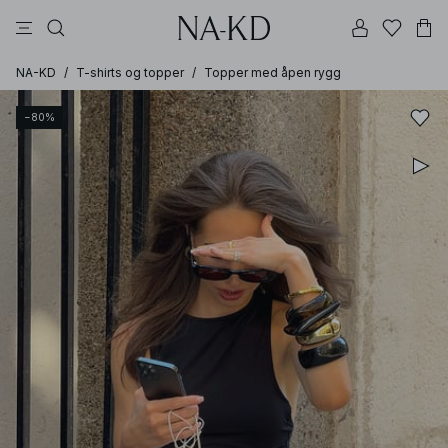
bukser
topper
kjoler
svarte
dyp brun
NA-KD
/
T-shirts og topper
/
Topper med åpen rygg
−80%