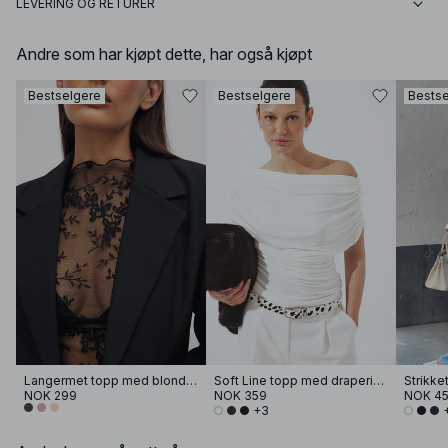
LEVERING OG RETURER
Andre som har kjøpt dette, har også kjøpt
Bestselgere
Bestselgere
Bestse
Langermet topp med blonder
Soft Line topp med drapering
NOK 299
NOK 359
NOK 4
+3