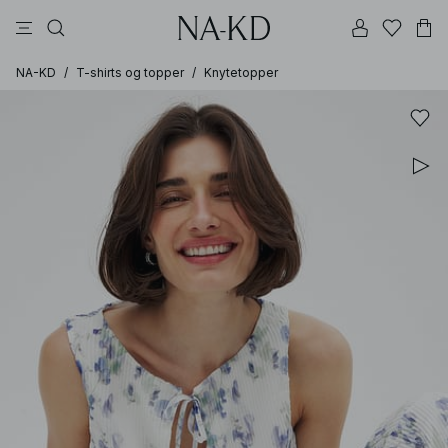
bukser
topper
kjoler
bikinier
brune
NA-KD
/
T-shirts og topper
/
Knytetopper