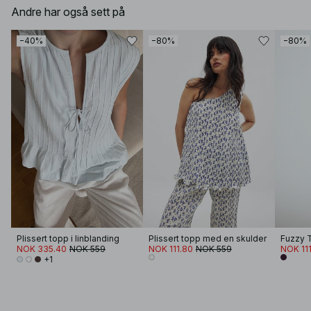
Andre har også sett på
−40%
−80%
−80%
Plissert topp i linblanding
Plissert topp med en skulder
Fuzzy 
NOK 335.40
NOK 559
NOK 111.80
NOK 559
NOK 11
+1