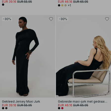
EUR 39.16
EUR 55.95
EUR 46.16
EUR 65.95
+1
-30%
-30%
Gekleed Jersey Maxi Jurk
Gebreide maxi-jurk met gedraaid detail
EUR 39.16
EUR 55.95
EUR 46.16
EUR 65.95