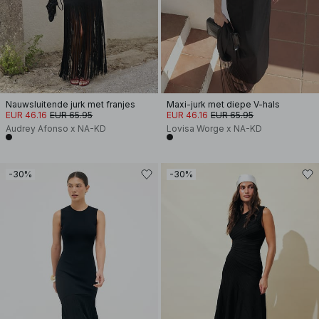
Nauwsluitende jurk met franjes
Maxi-jurk met diepe V-hals
EUR 46.16
EUR 65.95
EUR 46.16
EUR 65.95
Audrey Afonso x NA-KD
Lovisa Worge x NA-KD
-30%
-30%