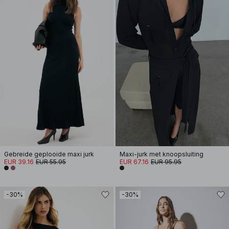
Gebreide geplooide maxi jurk
Maxi-jurk met knoopsluiting
EUR 39.16
EUR 55.95
EUR 67.16
EUR 95.95
-30%
-30%