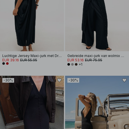
Luchtige Jersey Maxi-jurk met Drapering
Gebreide maxi-jurk van wolmix met vest
EUR 39.16
EUR 55.95
EUR 53.16
EUR 75.95
+1
-30%
-30%