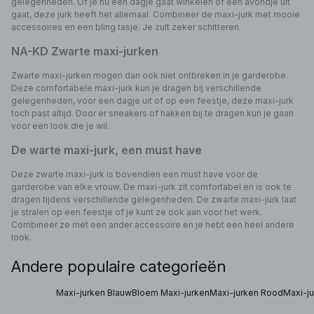
gelegenheden. Of je nu een dagje gaat winkelen of een avondje uit
gaat, deze jurk heeft het allemaal. Combineer de maxi-jurk met mooie
accessoires en een bling tasje. Je zult zeker schitteren.
NA-KD Zwarte maxi-jurken
Zwarte maxi-jurken mogen dan ook niet ontbreken in je garderobe.
Deze comfortabele maxi-jurk kun je dragen bij verschillende
gelegenheden, voor een dagje uit of op een feestje, deze maxi-jurk
toch past altijd. Door er sneakers of hakken bij te dragen kun je gaan
voor een look die je wil.
De warte maxi-jurk, een must have
Deze zwarte maxi-jurk is bovendien een must have voor de
garderobe van elke vrouw. De maxi-jurk zit comfortabel en is ook te
dragen tijdens verschillende gelegenheden. De zwarte maxi-jurk laat
je stralen op een feestje of je kunt ze ook aan voor het werk.
Combineer ze met een ander accessoire en je hebt een heel andere
look.
Andere populaire categorieën
Maxi-jurken Blauw
Bloem Maxi-jurken
Maxi-jurken Rood
Maxi-j