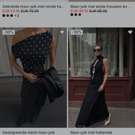
Gebreide maxi-jurk met ronde hals en ruches
Maxi-jurk met wijde mouwen en open rug
EUR 53.16
EUR 75.95
EUR 46.16
EUR 65.95
+3
-30%
-30%
Gedrapeerde mesh maxi-jurk
Maxi-jurk met halternek