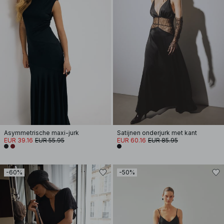
Asymmetrische maxi-jurk
Satijnen onderjurk met kant
EUR 39.16
EUR 55.95
EUR 60.16
EUR 85.95
-60%
-50%