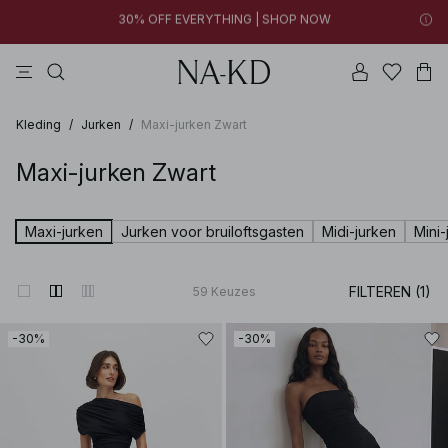
09h 08m 05s
FINAL SALE | SHOP NOW
jurken
tops
broeken
bruine
grijze
09h 08m 05s
30% OFF EVERYTHING | SHOP NOW
FINAL SALE | SHOP NOW
Kleding
/
Jurken
/
Maxi-jurken Zwart
Maxi-jurken Zwart
Maxi-jurken
Jurken voor bruiloftsgasten
Midi-jurken
Mini-
FILTEREN (1)
59
Keuzes
-30%
-30%