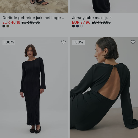
Geribde gebreide jurk met hoge hals
Jersey tube maxi-jurk
EUR 46.16
EUR 65.95
EUR 27.96
EUR 39.95
-30%
-30%