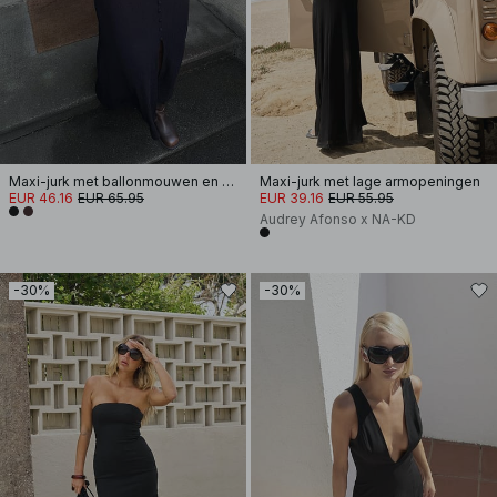
Maxi-jurk met ballonmouwen en knopen
Maxi-jurk met lage armopeningen
EUR 46.16
EUR 65.95
EUR 39.16
EUR 55.95
Audrey Afonso x NA-KD
-30%
-30%