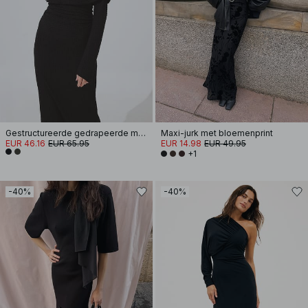
Gestructureerde gedrapeerde maxi-jurk
Maxi-jurk met bloemenprint
EUR 46.16
EUR 65.95
EUR 14.98
EUR 49.95
+1
-40%
-40%