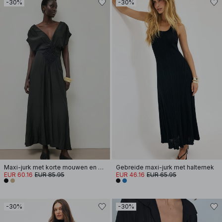
-30%
-30%
Maxi-jurk met korte mouwen en gesmokte taille
Gebreide maxi-jurk met halternek
EUR 60.16
EUR 85.95
EUR 46.16
EUR 65.95
-30%
-30%