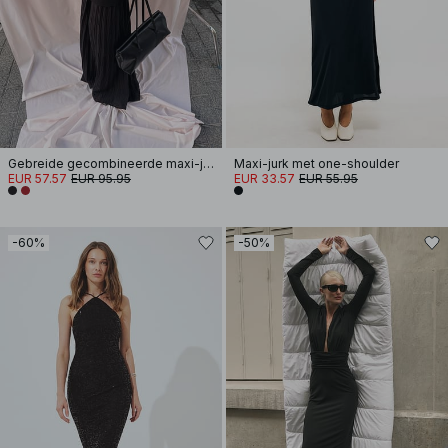
Gebreide gecombineerde maxi-jurk
Maxi-jurk met one-shoulder
EUR 57.57
EUR 95.95
EUR 33.57
EUR 55.95
-60%
-50%