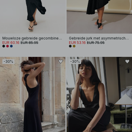
Mouwloze gebreide gecombineerde jurk
Gebreide jurk met asymmetrische naaddetails
EUR 60.16
EUR 85.95
EUR 53.16
EUR 75.95
-30%
-30%