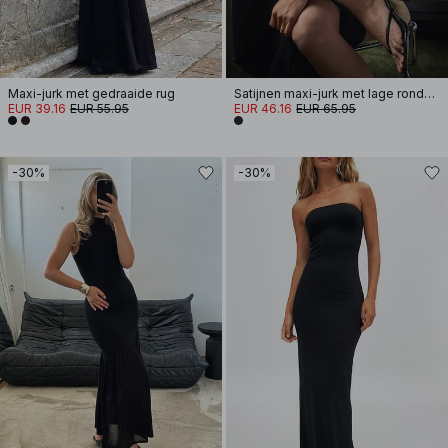
Maxi-jurk met gedraaide rug
Satijnen maxi-jurk met lage ronde hals
EUR 39.16
EUR 55.95
EUR 46.16
EUR 65.95
-30%
-30%