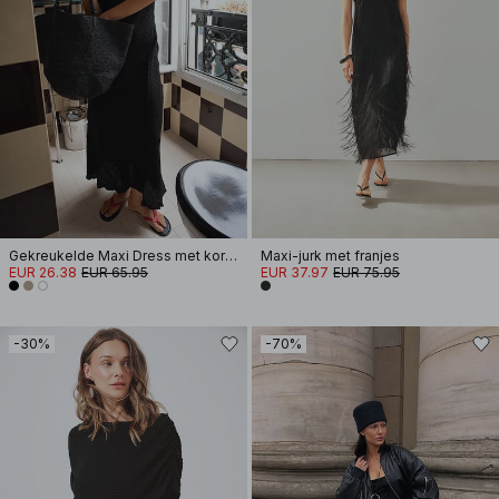
Gekreukelde Maxi Dress met korte mouwen
Maxi-jurk met franjes
EUR 26.38
EUR 65.95
EUR 37.97
EUR 75.95
-30%
-70%