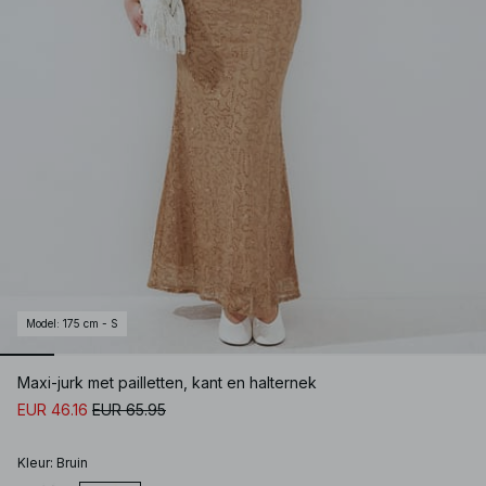
Model
:
175 cm - S
Maxi-jurk met pailletten, kant en halternek
EUR 46.16
EUR 65.95
Kleur
:
Bruin