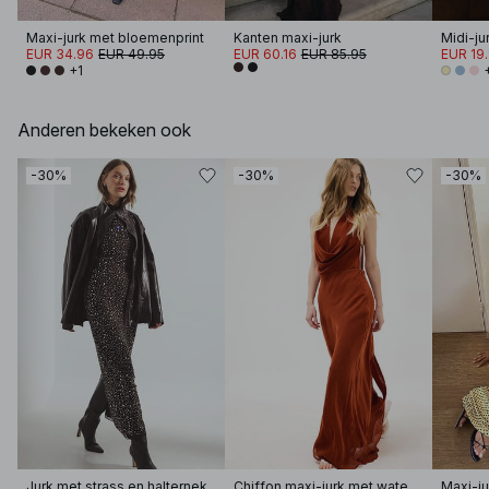
Maxi-jurk met bloemenprint
Kanten maxi-jurk
Midi-ju
EUR 34.96
EUR 49.95
EUR 60.16
EUR 85.95
EUR 19
+1
Anderen bekeken ook
-30%
-30%
-30%
Jurk met strass en halternek
Chiffon maxi-jurk met watervalhals en sjaal
Maxi-ju