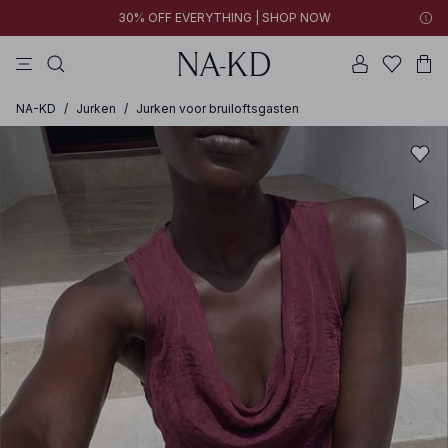
30% OFF EVERYTHING | SHOP NOW
jurken
broeken
tops
diepbruine
witte
NA-KD
/
Jurken
/
Jurken voor bruiloftsgasten