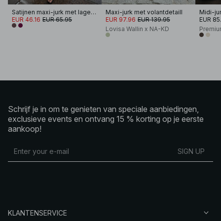
Satijnen maxi-jurk met lage hals en sjaal
Maxi-jurk met volantdetaill
EUR 46.16
EUR 65.95
EUR 97.96
EUR 139.95
EUR 85
Lovisa Wallin x NA-KD
Premiu
Schrijf je in om te genieten van speciale aanbiedingen,
exclusieve events en ontvang 15 % korting op je eerste
aankoop!
SIGN UP
KLANTENSERVICE