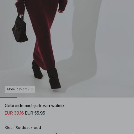
Model
:
175 cm - S
Gebreide midi-jurk van wolmix
EUR 39.16
EUR 55.95
Kleur
:
Bordeauxrood