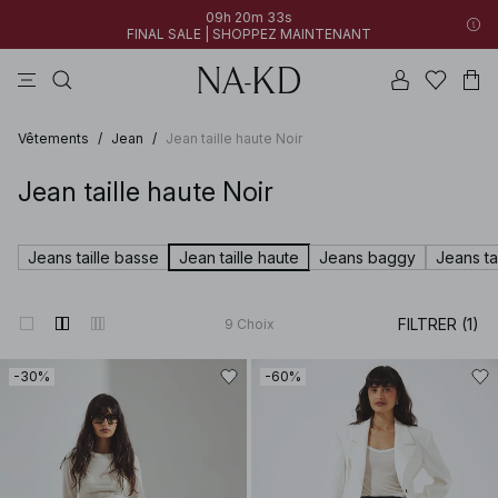
09h 20m 33s
FINAL SALE | SHOPPEZ MAINTENANT
tops
pantalons
robes
gris
marron
09h 20m 33s
30% DE RÉDUCTION SUR TOUT | SHOPPEZ MAINTENANT
FINAL SALE | SHOPPEZ MAINTENANT
Vêtements
/
Jean
/
Jean taille haute Noir
Jean taille haute Noir
Jeans taille basse
Jean taille haute
Jeans baggy
Jeans ta
FILTRER (1)
9
Choix
-30%
-60%