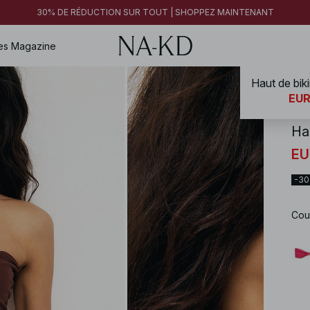
30% DE RÉDUCTION SUR TOUT | SHOPPEZ MAINTENANT
es
Magazine
Haut de bik
NA-
EUR
Ha
EU
-3
Cou