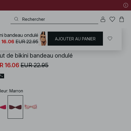
ini bandeau ondulé
AJOUTER AU PANIER
KD
/
Maillots de bain
/
Bikinis
/
Hauts de maillots
/
Maillot de bain bandeau
 16.06
EUR 22.95
ut de bikini bandeau ondulé
R 16.06
EUR 22.95
0%
leur
:
Marron