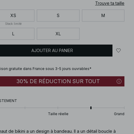
Trouve ta taille
XS
S
M
Stock limité
L
XL
AJOUTER AU PANIER
aison gratuite dans France sous 3-5 jours ouvrables*
30% DE RÉDUCTION SUR TOUT
STEMENT
Taille réelle
Grand
aut de bikini a un design à bandeau. Il a un détail boucle à