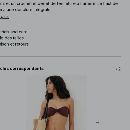
ant et un crochet et oeillet de fermeture à l'arrière. Le haut de
ni a une doublure intégrale.
 plus
e article
:
1100-013224-0017
erials and care
e des tailles
aison et retours
icles correspondants
1
/
2