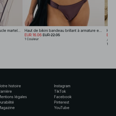
Bikini bandeau avec détail de boucle martelée
Haut de bikini bandeau brillant à armature en V
Haut 
EUR 16.06
EUR 22.95
EUR 
1 Couleur
Audre
1 Coul
otre histoire
Instagram
arrière
TikTok
entions légales
Facebook
urabilité
Pinterest
Magazine
YouTube