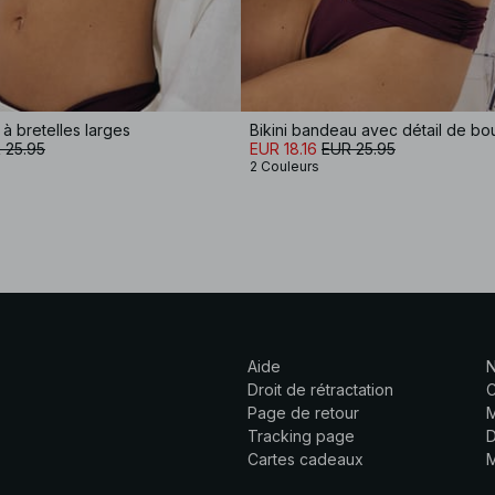
 à bretelles larges
 25.95
EUR 18.16
EUR 25.95
2 Couleurs
Aide
N
Droit de rétractation
C
Page de retour
M
Tracking page
D
Cartes cadeaux