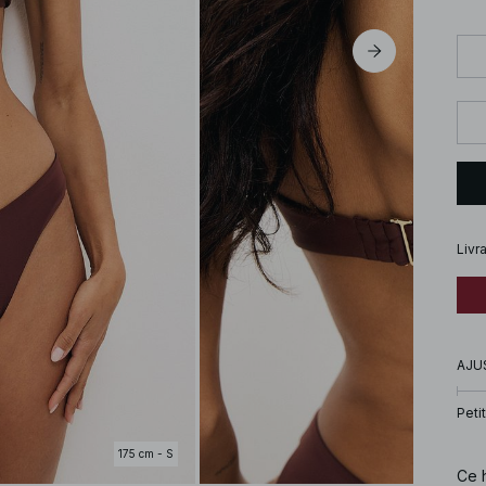
Livr
AJU
Petit
175 cm - S
Ce h