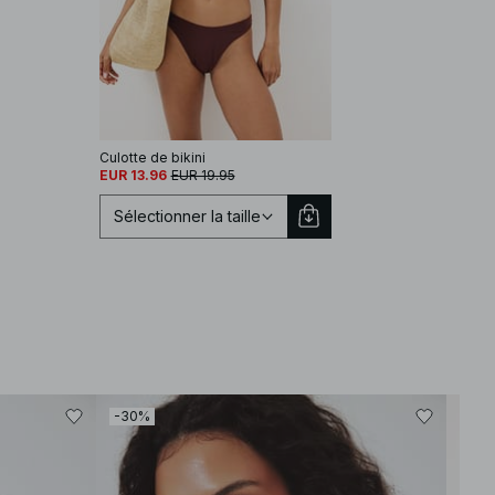
Culotte de bikini
Culotte de bikini taille ha
EUR 13.96
EUR 19.95
EUR 16.06
EUR 22.95
Sélectionner la taille
Sélectionnez une taille
-30%
-30
XS
S