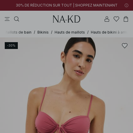
30% DE RÉDUCTION SUR TOUT | SHOPPEZ MAINTENANT
pantalons
tops
cotons
noirs
marron
/
Maillots de bain
/
Bikinis
/
Hauts de maillots
/
Hauts de bikini à armatu
-30%