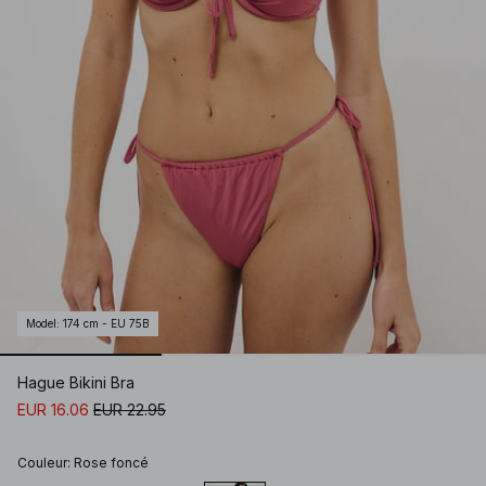
Model
:
174 cm - EU 75B
Hague Bikini Bra
EUR 16.06
EUR 22.95
Couleur
:
Rose foncé