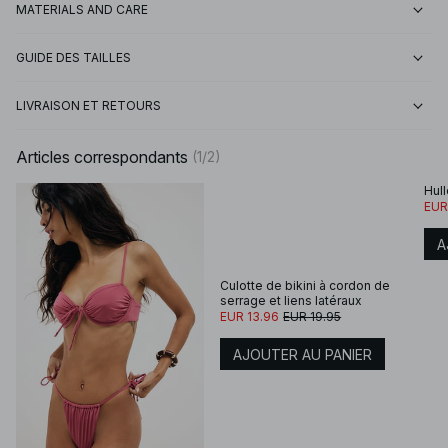
MATERIALS AND CARE
GUIDE DES TAILLES
LIVRAISON ET RETOURS
Articles correspondants
(
1
/
2
)
Hul
EUR
A
Culotte de bikini à cordon de
serrage et liens latéraux
EUR 13.96
EUR 19.95
AJOUTER AU PANIER