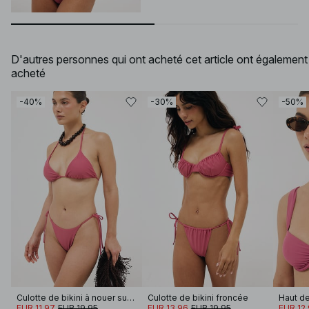
D'autres personnes qui ont acheté cet article ont également
acheté
-40%
-30%
-50%
Culotte de bikini à nouer sur le côté
Culotte de bikini froncée
EUR 11.97
EUR 19.95
EUR 13.96
EUR 19.95
EUR 12