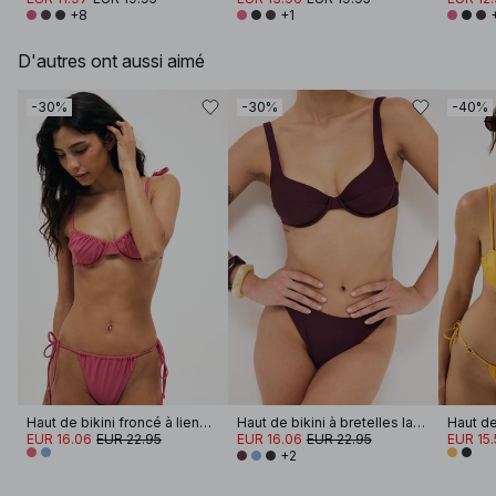
+8
+1
D'autres ont aussi aimé
-30%
-30%
-40%
Haut de bikini froncé à liens au niveau des épaules
Haut de bikini à bretelles larges
EUR 16.06
EUR 22.95
EUR 16.06
EUR 22.95
EUR 15.
+2