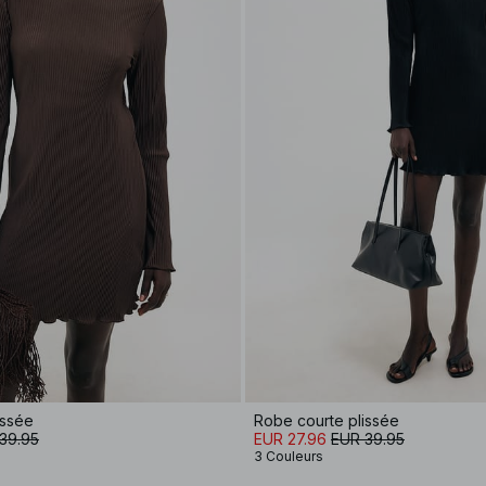
issée
Robe courte plissée
39.95
EUR 27.96
EUR 39.95
3 Couleurs