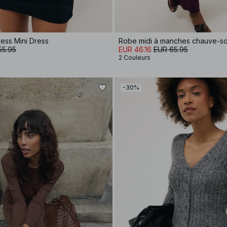
ess Mini Dress
55.95
EUR 46.16
EUR 65.95
2 Couleurs
-30%