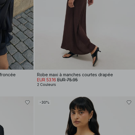
e froncée
Robe maxi à manches courtes drapée
EUR 53.16
EUR 75.95
2 Couleurs
-30%