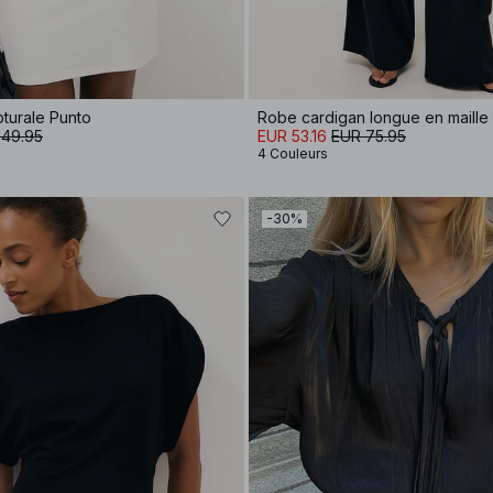
pturale Punto
 49.95
EUR 53.16
EUR 75.95
4 Couleurs
-30%