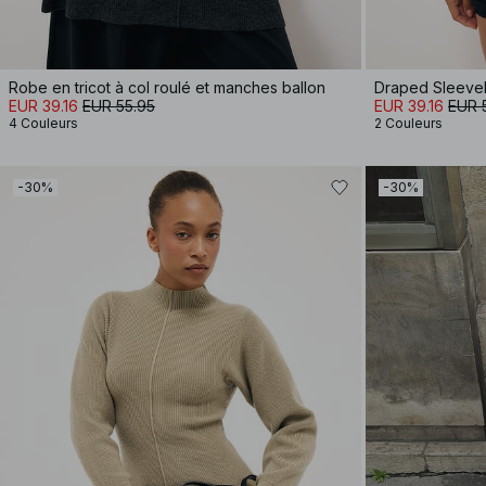
Robe en tricot à col roulé et manches ballon
Draped Sleevel
EUR 39.16
EUR 55.95
EUR 39.16
EUR 
4 Couleurs
2 Couleurs
-30%
-30%