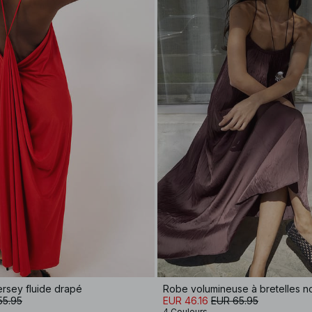
ersey fluide drapé
Robe volumineuse à bretelles 
55.95
EUR 46.16
EUR 65.95
4 Couleurs