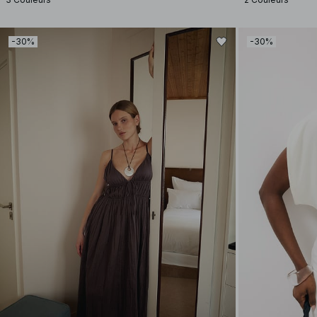
-30%
-30%