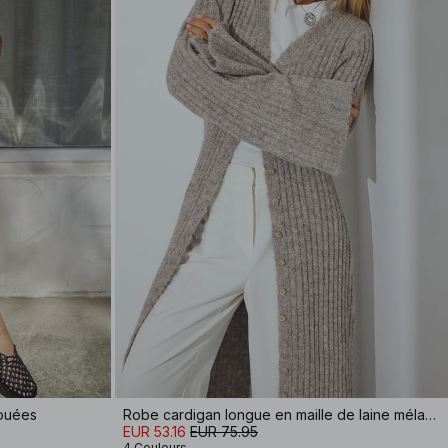
nouées
Robe cardigan longue en maille de laine mélangée
EUR 53.16
EUR 75.95
4 Couleurs