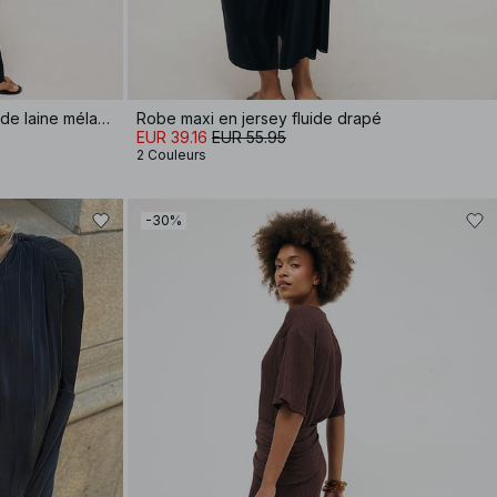
Robe cardigan longue en maille de laine mélangée
Robe maxi en jersey fluide drapé
EUR 39.16
EUR 55.95
2 Couleurs
-30%