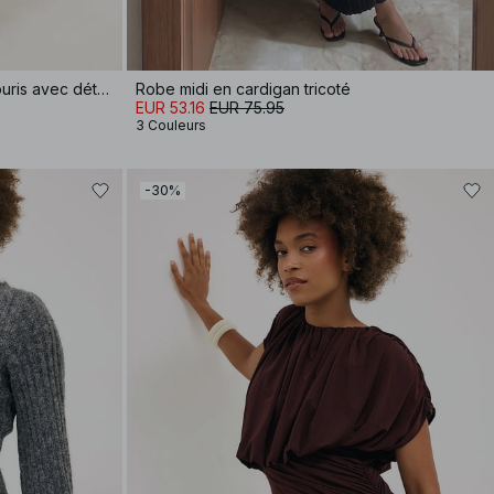
Robe midi à manches chauve-souris avec détail de couture
Robe midi en cardigan tricoté
EUR 53.16
EUR 75.95
3 Couleurs
-30%