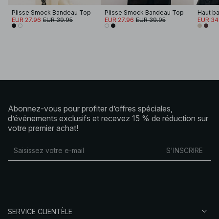
Plisse Smock Bandeau Top
Plisse Smock Bandeau Top
Haut ba
EUR 27.96
EUR 39.95
EUR 27.96
EUR 39.95
EUR 34
Abonnez-vous pour profiter d’offres spéciales,
d’événements exclusifs et recevez 15 % de réduction sur
votre premier achat!
S'INSCRIRE
SERVICE CLIENTÈLE