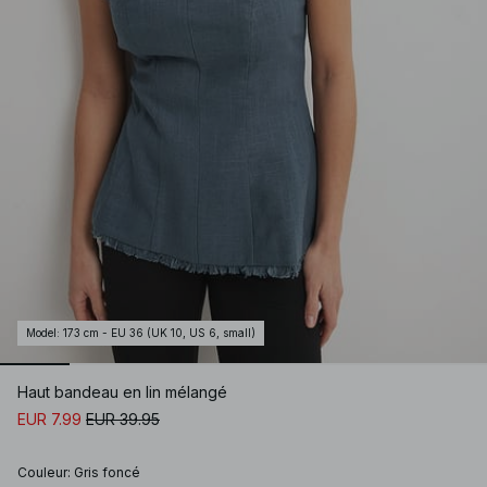
Model
:
173 cm - EU 36 (UK 10, US 6, small)
Haut bandeau en lin mélangé
EUR 7.99
EUR 39.95
Couleur
:
Gris foncé