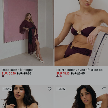
Robe kaftan à franges
Bikini bandeau avec détail de boucle martelée
EUR 60.16
EUR 85.95
EUR 18.16
EUR 25.95
-30%
-30%