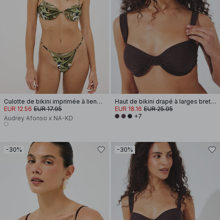
Culotte de bikini imprimée à liens à nouer
Haut de bikini drapé à larges bretelles
EUR 12.56
EUR 17.95
EUR 18.16
EUR 25.95
+7
Audrey Afonso x NA-KD
-30%
-30%