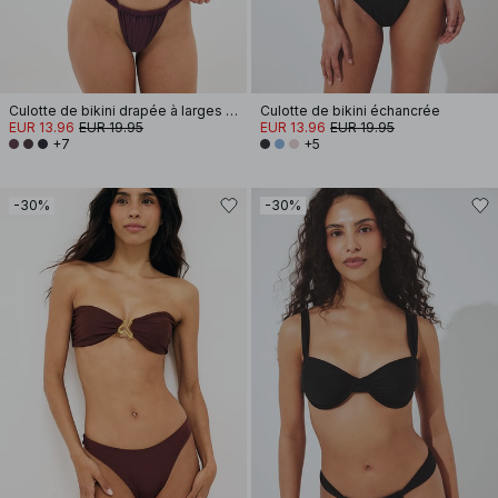
Culotte de bikini drapée à larges bretelles
Culotte de bikini échancrée
EUR 13.96
EUR 19.95
EUR 13.96
EUR 19.95
+7
+5
-30%
-30%