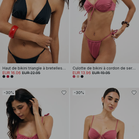
Haut de bikini triangle à bretelles spaghetti
Culotte de bikini à cordon de serrage et liens latéraux
EUR 16.06
EUR 22.95
EUR 13.96
EUR 19.95
-30%
-30%