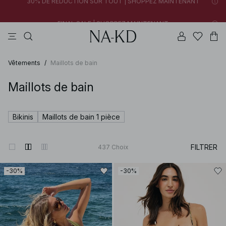
FINAL SALE | SHOPPEZ MAINTENANT
tops
pantalons
robes
noirs
marron
30% DE RÉDUCTION SUR TOUT | SHOPPEZ MAINTENANT
FINAL SALE | SHOPPEZ MAINTENANT
Vêtements
/
Maillots de bain
Maillots de bain
Bikinis
Maillots de bain 1 pièce
FILTRER
437
Choix
-30%
-30%