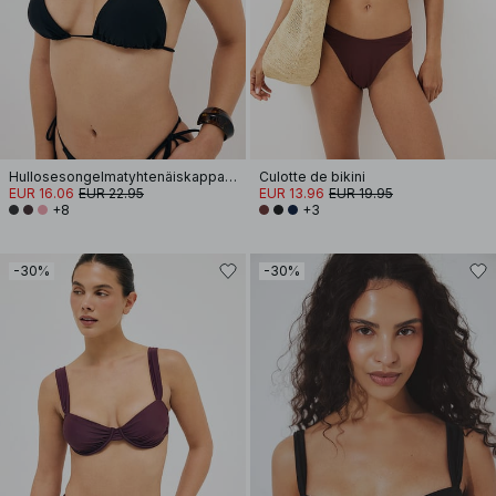
Hullosesongelmatyhtenäiskappaleisetäbikinisylipääntyönkelaoppäälle
Culotte de bikini
EUR 16.06
EUR 22.95
EUR 13.96
EUR 19.95
+8
+3
-30%
-30%