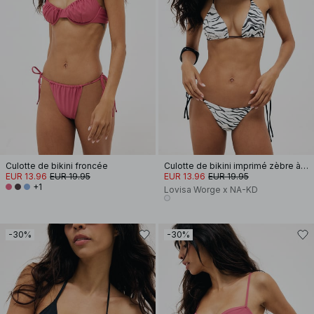
Culotte de bikini froncée
Culotte de bikini imprimé zèbre à nouer
EUR 13.96
EUR 19.95
EUR 13.96
EUR 19.95
+1
Lovisa Worge x NA-KD
-30%
-30%