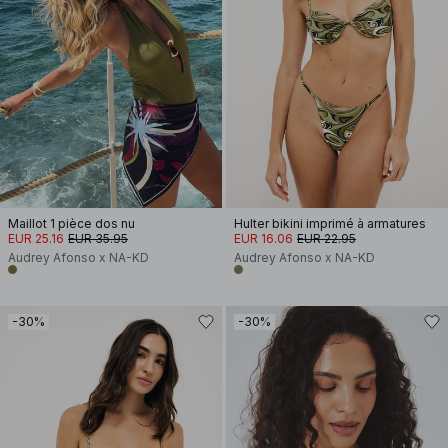
Maillot 1 pièce dos nu
Hulter bikini imprimé à armatures
EUR 25.16
EUR 35.95
EUR 16.06
EUR 22.95
Audrey Afonso x NA-KD
Audrey Afonso x NA-KD
-30%
-30%