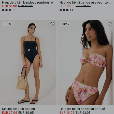
Haut de bikini bandeau rembourré
Haut de bikini bandeau avec nœud sur le devant
EUR 16.06
EUR 22.95
EUR 16.06
EUR 22.95
+1
+1
-30%
-30%
Maillot de bain dos nu
Haut de bikini bandeau ondulé
EUR 27.96
EUR 39.95
EUR 16.06
EUR 22.95