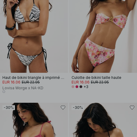
Haut de bikini triangle à imprimé zèbre
Culotte de bikini taille haute
EUR 16.06
EUR 22.95
EUR 16.06
EUR 22.95
+3
Lovisa Worge x NA-KD
-30%
-30%