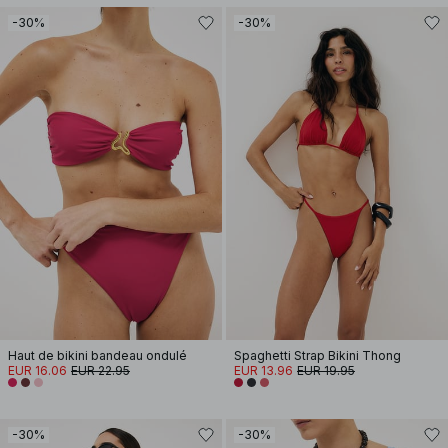
-30%
-30%
Haut de bikini bandeau ondulé
Spaghetti Strap Bikini Thong
EUR 16.06
EUR 22.95
EUR 13.96
EUR 19.95
-30%
-30%