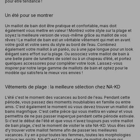
pour être tendance !
Un été pour se montrer
Un maillot de bain doit être pratique et confortable, mais doit
également vous mettre en valeur ! Montrez votre style sur la plage et
soyez la meilleure version de vous-même grâce au maillot de vos
rêves ! Le maillot de bain est un véritable vêtement qui met en avant
votre goût et votre sens du style au bord de l’eau. Combinez
également votre maillot à un paréo, ou à une jupe longue pour un look
élégant sans effort sur la plage. Ou associez votre maillot de bain à
une belle paire de lunettes de soleil ou à un chapeau d’été, et portez
quelques accessoires pour compléter votre look. Laissez-vous
inspirer par notre large gamme de maillots de bain et optez pour le
modèle qui satisfera le mieux vos envies !
Vêtements de plage : la meilleure sélection chez NA-KD
L'été c'est le moment des vacances au bord de l'eau. Pendant cette
période, vous passez des moments inoubliables en famille ou entre
amis. C'est également le moment où vous devez trouver un maillot de
bains magnifique. C'est cette pièce qui vous mettra en valeur et vous
permettra de ne pas passer inaperçue pendant cette période estivale.
Si c'est le début de l'été et que vous n'avez toujours pas votre maillot
de bain plage, c'est le moment de visiter le site NA-KD. Vous êtes sûre
d'y trouver votre maillot femme afin de passer les meilleures
vacances. Il y en a pour toutes les femmes, toutes les morphologies
et tous les goûts. NA-KD est l'un des sites de maillot de bain qui