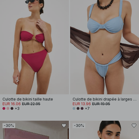
Culotte de bikini taille haute
Culotte de bikini drapée à larges bretelles
EUR 16.06
EUR 22.95
EUR 13.96
EUR 19.95
+3
+7
-30%
-30%