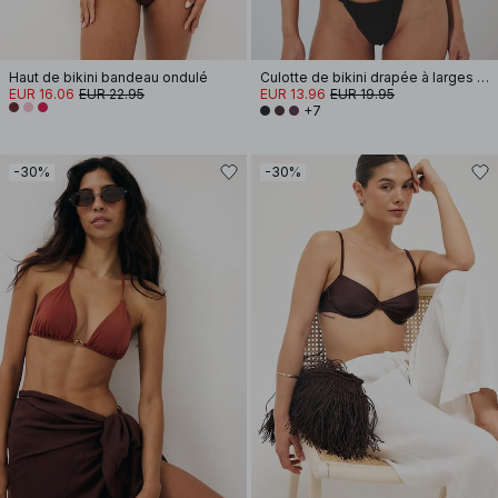
Haut de bikini bandeau ondulé
Culotte de bikini drapée à larges bretelles
EUR 16.06
EUR 22.95
EUR 13.96
EUR 19.95
+7
-30%
-30%