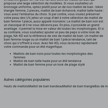
propose une large sélection de modèles. Si vous souhaitez un
bronzage uniforme, optez plutôt pour un de nos maillot de bain : bikini
triangle femme, 2 pieces, maillot de bain échancré, maillot taille haute :
vous avez l'embarras du choix. Si par contre, vous voulez préserver
votre peau des UV, jetez un coup d'œil à notre sélection de maillot de
bain femme 1 pièce, aussi appelé monokini. Le maillot de bain noir est
un classique et il ne vous décevra pas. En plus, il possède un grand
avantage : il permet la mise en valeur de toutes les morphologies. Et si
au contraire, vous souhaitez ajouter un peu de peps à votre look de
plage, NA-KD est la référence de site de maillot de bain. Un maillot de
bain femme rouge ou un maillot de bain 1 pièce tendance, tant de
choix qui s'offrent à vous. Avec NA-KD, vous recevrez rapidement
votre commande pour un été magnifique.
Maillots de bain noirs pour toutes les morphologies des
femmes
Maillot de bain taille haute pour un été tendance
Maillot de bain femme pour un look de plage stylé
Autres catégories populaires
Hauts de maillots
Maillot de bain bandeau
Maillot de bain triangle
Bas de ma