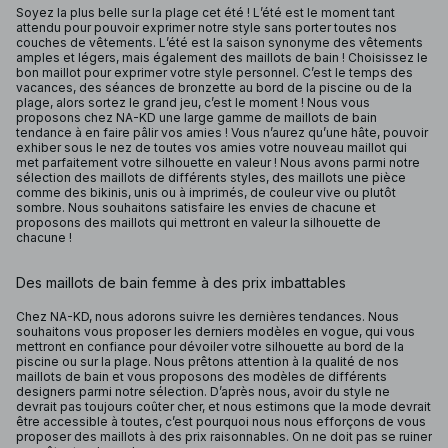
Soyez la plus belle sur la plage cet été ! L’été est le moment tant
attendu pour pouvoir exprimer notre style sans porter toutes nos
couches de vêtements. L’été est la saison synonyme des vêtements
amples et légers, mais également des maillots de bain ! Choisissez le
bon maillot pour exprimer votre style personnel. C’est le temps des
vacances, des séances de bronzette au bord de la piscine ou de la
plage, alors sortez le grand jeu, c’est le moment ! Nous vous
proposons chez NA-KD une large gamme de maillots de bain
tendance à en faire pâlir vos amies ! Vous n’aurez qu’une hâte, pouvoir
exhiber sous le nez de toutes vos amies votre nouveau maillot qui
met parfaitement votre silhouette en valeur ! Nous avons parmi notre
sélection des maillots de différents styles, des maillots une pièce
comme des bikinis, unis ou à imprimés, de couleur vive ou plutôt
sombre. Nous souhaitons satisfaire les envies de chacune et
proposons des maillots qui mettront en valeur la silhouette de
chacune !
Des maillots de bain femme à des prix imbattables
Chez NA-KD, nous adorons suivre les dernières tendances. Nous
souhaitons vous proposer les derniers modèles en vogue, qui vous
mettront en confiance pour dévoiler votre silhouette au bord de la
piscine ou sur la plage. Nous prêtons attention à la qualité de nos
maillots de bain et vous proposons des modèles de différents
designers parmi notre sélection. D’après nous, avoir du style ne
devrait pas toujours coûter cher, et nous estimons que la mode devrait
être accessible à toutes, c’est pourquoi nous nous efforçons de vous
proposer des maillots à des prix raisonnables. On ne doit pas se ruiner