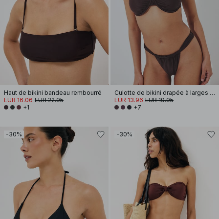
Haut de bikini bandeau rembourré
Culotte de bikini drapée à larges bretelles
EUR 16.06
EUR 22.95
EUR 13.96
EUR 19.95
+1
+7
-30%
-30%