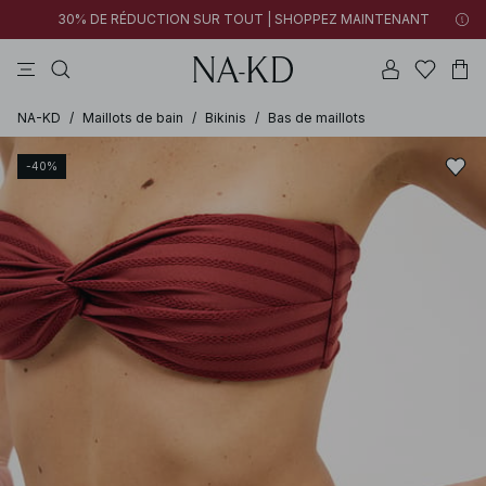
30% DE RÉDUCTION SUR TOUT | SHOPPEZ MAINTENANT
pantalons
tops
robes
noirs
marron
NA-KD
/
Maillots de bain
/
Bikinis
/
Bas de maillots
-40%