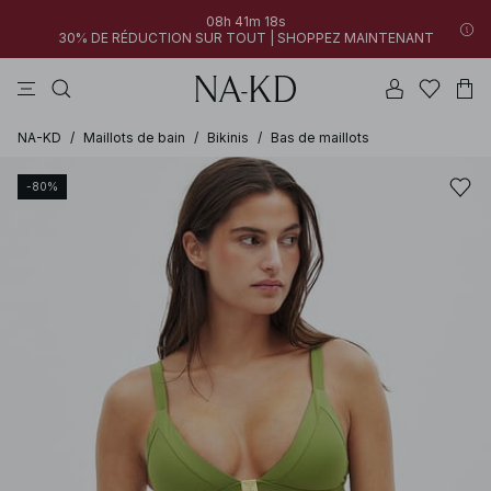
08h 41m 18s
30% DE RÉDUCTION SUR TOUT | SHOPPEZ MAINTENANT
tops
pantalons
robes
noirs
marron
NA-KD
/
Maillots de bain
/
Bikinis
/
Bas de maillots
-80%