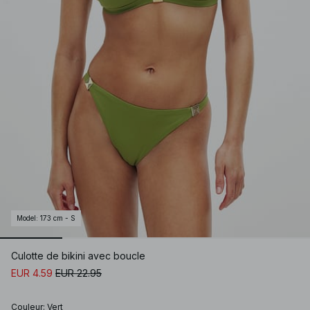
Model
:
173 cm - S
Culotte de bikini avec boucle
EUR 4.59
EUR 22.95
Couleur
:
Vert