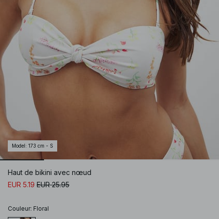
Model
:
173 cm - S
Haut de bikini avec nœud
EUR 5.19
EUR 25.95
Couleur
:
Floral