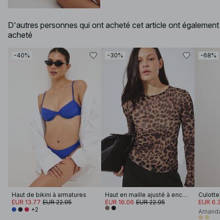
D'autres personnes qui ont acheté cet article ont également
acheté
-40%
-30%
-68%
Haut de bikini à armatures
Haut en maille ajusté à encolure ronde
Culotte 
EUR 13.77
EUR 22.95
EUR 16.06
EUR 22.95
EUR 6.
+2
Amanda