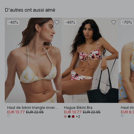
D'autres ont aussi aimé
-40%
-40%
-70%
Haut de bikini triangle inversé
Hague Bikini Bra
EUR 13.77
EUR 22.95
EUR 13.77
EUR 22.95
EUR 8.
+2