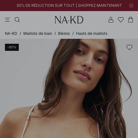
30% DE RÉDUCTION SUR TOUT | SHOPPEZ MAINTENANT
pantalons
robes
tops
noirs
marron foncé
NA-KD
/
Maillots de bain
/
Bikinis
/
Hauts de maillots
-80%