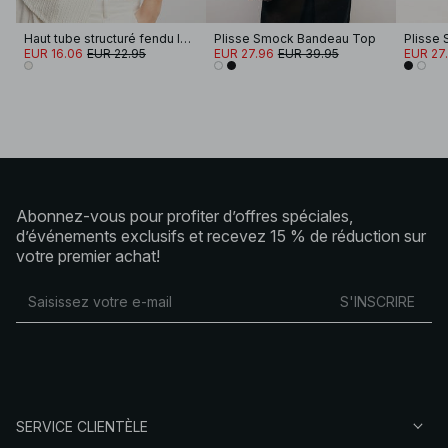
Haut tube structuré fendu le côté
Plisse Smock Bandeau Top
Plisse
EUR 16.06
EUR 22.95
EUR 27.96
EUR 39.95
EUR 27
Abonnez-vous pour profiter d’offres spéciales,
d’événements exclusifs et recevez 15 % de réduction sur
votre premier achat!
S'INSCRIRE
SERVICE CLIENTÈLE