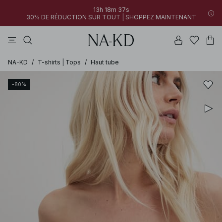
13h 18m 37s
30% DE RÉDUCTION SUR TOUT | SHOPPEZ MAINTENANT
pantalons
tops
robes
blancs
marron
NA-KD
/
T-shirts | Tops
/
Haut tube
-80%