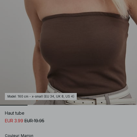
Model
:
160 cm - x-small (EU 34, UK 8, US 4)
Haut tube
EUR 3.99
EUR 19.95
Couleur
:
Marron