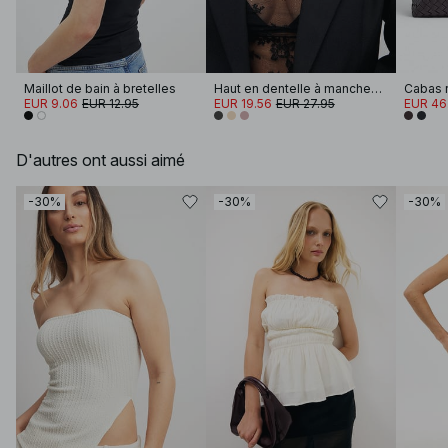
Maillot de bain à bretelles
Haut en dentelle à manches longues
Cabas r
EUR 9.06
EUR 12.95
EUR 19.56
EUR 27.95
EUR 46
D'autres ont aussi aimé
-30%
-30%
-30%