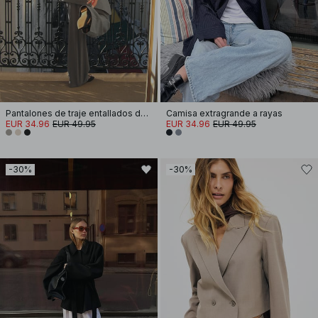
Pantalones de traje entallados de tiro medio
Camisa extragrande a rayas
EUR 34.96
EUR 49.95
EUR 34.96
EUR 49.95
-30%
-30%