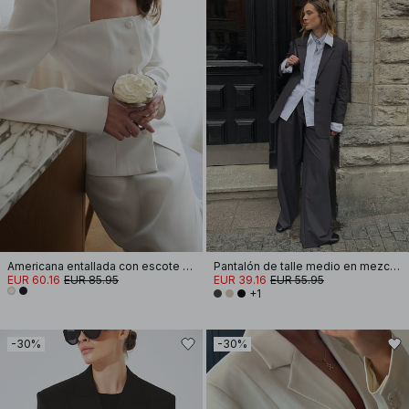
Americana entallada con escote cuadrado
Pantalón de talle medio en mezcla de tejidos
EUR 60.16
EUR 85.95
EUR 39.16
EUR 55.95
+1
-30%
-30%