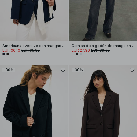
Americana oversize con mangas anchas
Camisa de algodón de manga ancha
EUR 60.16
EUR 85.95
EUR 27.96
EUR 39.95
-30%
-30%