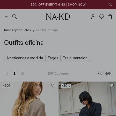
30% OFF EVERYTHING | SHOP NOW
vestidos
pantalones
tops
collar
grises
Buscar productos
/
Outfits oficina
Outfits oficina
Americanas a medida
Trajes
Traje pantalon
FILTRAR
259
Opciones
-30%
-30%