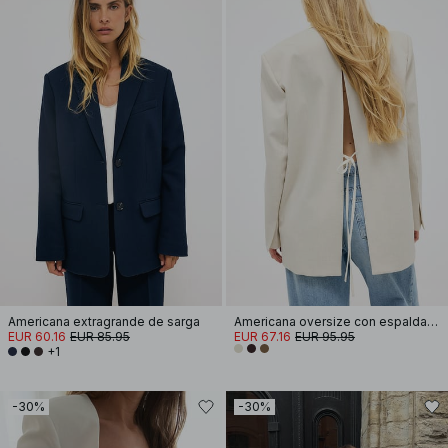
Americana extragrande de sarga
Americana oversize con espalda abierta
EUR 60.16
EUR 85.95
EUR 67.16
EUR 95.95
+1
-30%
-30%