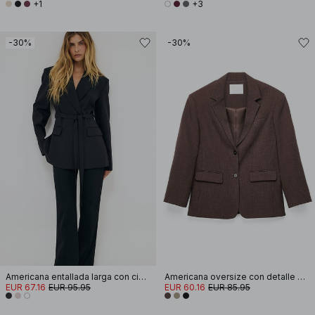
+1
+3
-30%
-30%
Americana entallada larga con cinturón
Americana oversize con detalle de botones en la espalda
EUR 67.16
EUR 95.95
EUR 60.16
EUR 85.95