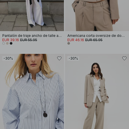
Pantalón de traje ancho de talle alto
Americana corta oversize de doble botonadura
EUR 39.16
EUR 55.95
EUR 46.16
EUR 65.95
-30%
-30%