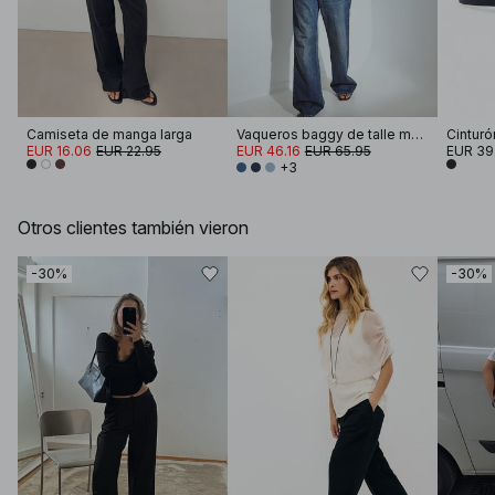
Camiseta de manga larga
Vaqueros baggy de talle medio
EUR 16.06
EUR 22.95
EUR 46.16
EUR 65.95
EUR 39
+3
Otros clientes también vieron
-30%
-30%