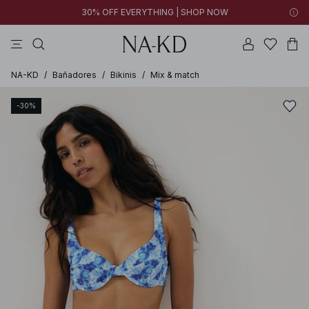
30% OFF EVERYTHING | SHOP NOW
vestidos
pantalones
tops
collar
negras
NA-KD
/
Bañadores
/
Bikinis
/
Mix & match
-30%