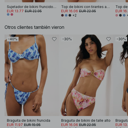
Sujetador de bikini fruncido con lazos en los hombros
Top de bikini con tirantes anchos
Top de 
EUR 13.77
EUR 22.95
EUR 16.06
EUR 22.95
EUR 16
+2
Otros clientes también vieron
-40%
-30%
-30%
Braguita de bikini fruncida
Braguita de bikini de talle alto
EUR 11.97
EUR 19.95
EUR 16.06
EUR 22.95
EUR 13