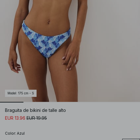
Model
:
175 cm - S
Braguita de bikini de talle alto
EUR 13.96
EUR 19.95
Color
:
Azul