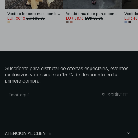
Vestido lencero maxi con bufanda
Vestido maxi de punto con falda interior
Vestido
EUR 60.16
EUR 85.95
EUR 39.16
EUR 55.95
EUR 46
Suscríbete para disfrutar de ofertas especiales, eventos
exclusivos y consigue un 15 % de descuento en tu
primera compra.
SUSCRÍBETE
ATENCIÓN AL CLIENTE