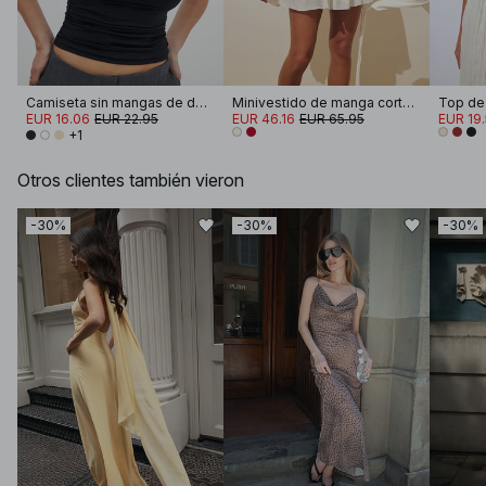
Camiseta sin mangas de doble pliegue
Minivestido de manga corta con cintura atada
Top de 
EUR 16.06
EUR 22.95
EUR 46.16
EUR 65.95
EUR 19
+1
Otros clientes también vieron
-30%
-30%
-30%