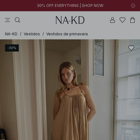
30% OFF EVERYTHING | SHOP NOW
vestidos
pantalones
tops
collar
marrón oscuro
NA-KD
/
Vestidos
/
Vestidos de primavera
-30%