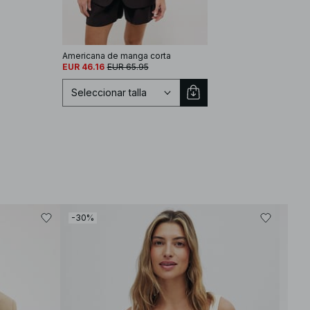
Americana de manga corta
EUR 46.16
EUR 65.95
Seleccionar talla
Seleccionar talla
EU 32
EU 34
-30%
-40
EU 36
EU 38
EU 40
EU 42