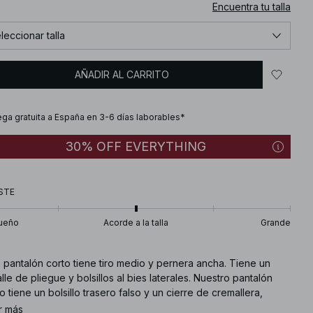
Encuentra tu talla
leccionar talla
AÑADIR AL CARRITO
ega gratuita a España en 3-6 días laborables*
30% OFF EVERYTHING
STE
ueño
Acorde a la talla
Grande
 pantalón corto tiene tiro medio y pernera ancha. Tiene un
lle de pliegue y bolsillos al bies laterales. Nuestro pantalón
o tiene un bolsillo trasero falso y un cierre de cremallera,
cho y botón oculto.
r más