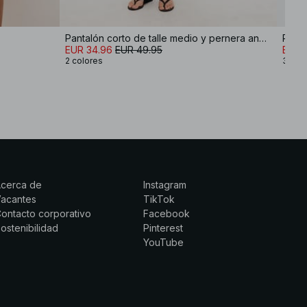
Pantalón corto de talle medio y pernera ancha
Panta
EUR 34.96
EUR 49.95
EUR 
2 colores
3 col
Acerca de
Instagram
Vacantes
TikTok
ontacto corporativo
Facebook
ostenibilidad
Pinterest
YouTube