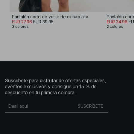
Pantalón corto de vestir de cintura alta
EUR 27.96
EUR 39.95
EUR 34.96
EU
3 colores
2 colores
Suscríbete para disfrutar de ofertas especiales,
eventos exclusivos y consigue un 15 % de
descuento en tu primera compra.
SUSCRÍBETE