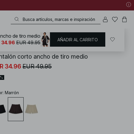
ncho de tiro medio
AÑADIR AL CARRITO
KD
/
Shorts
 34.96
EUR 49.95
ntalón corto ancho de tiro medio
R 34.96
EUR 49.95
0%
or
:
Marrón