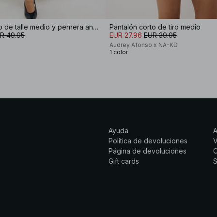
Pantalón corto de talle medio y pernera ancha
Pantalón corto de tiro medio
R 49.95
EUR 27.96
EUR 39.95
Audrey Afonso x NA-KD
1 color
Ayuda
Política de devoluciones
Página de devoluciones
C
Gift cards
S