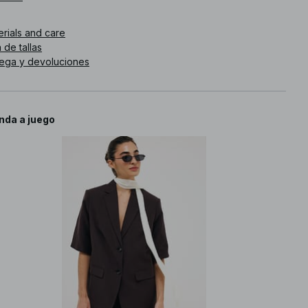
. de artículo
:
1100-011287-0017
erials and care
 de tallas
rega y devoluciones
nda a juego