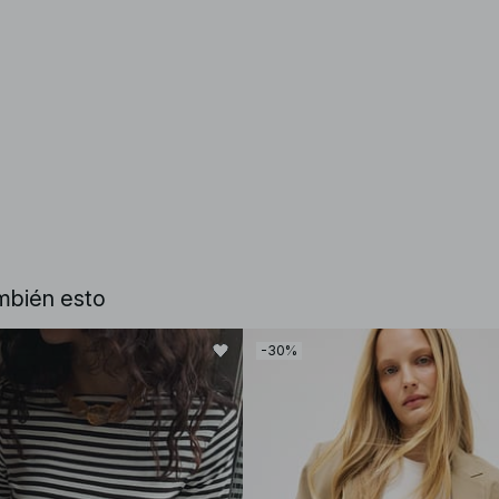
mbién esto
-30%