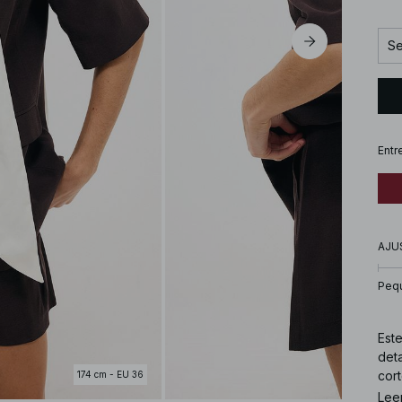
Se
Entr
AJU
Peq
Este
deta
cort
174 cm - EU 36
gan
Lee