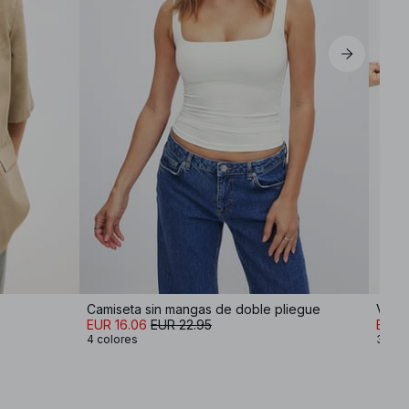
EU 44
Camiseta sin mangas de doble pliegue
Vaque
EUR 16.06
EUR 22.95
EUR 
4 colores
3 col