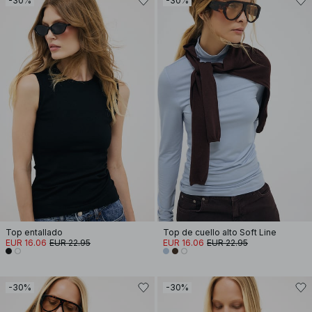
-30%
-30%
Top entallado
Top de cuello alto Soft Line
EUR 16.06
EUR 22.95
EUR 16.06
EUR 22.95
-30%
-30%