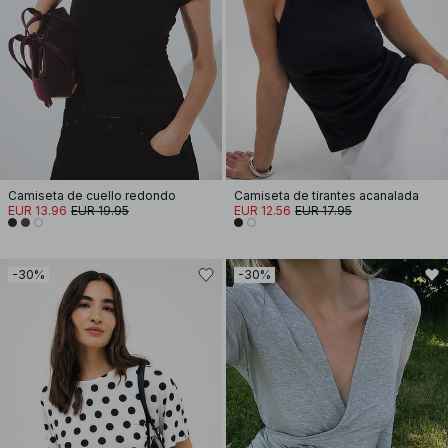
Camiseta de cuello redondo
Camiseta de tirantes acanalada
EUR 13.96
EUR 19.95
EUR 12.56
EUR 17.95
-30%
-30%