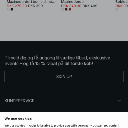
Maxinederdel i bomuld med rynker
Maxinederdel
DKK 279.30
DKK 399
DKK 349.30
DKK 499
DKK 99
Tilmeld dig og få adgang til særlige tilbud, eksklusive
events – og få 15 % rabat på dit første køb!
SIGN UP
KUNDESERVICE
OM NA-KD