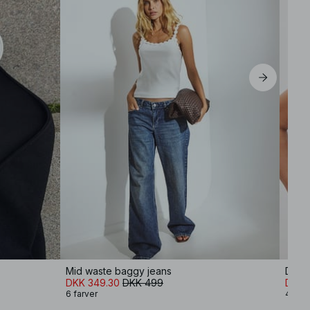
Mid waste baggy jeans
Dobbe
DKK 349.30
DKK 499
DKK 
6 farver
4 farv