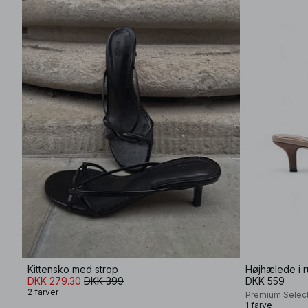
Kittensko med strop
Højhælede i r
DKK 279.30
DKK 399
DKK 559
2 farver
Premium Selec
1 farve