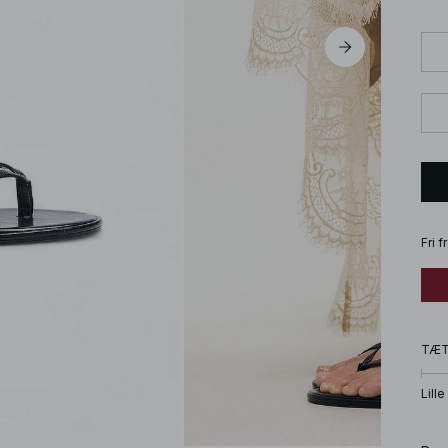
Fri 
TÆ
Lille