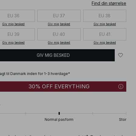
Find din størrelse
EU 36
EU 37
EU 38
Giv mig besked
Giv mig besked
Giv mig besked
EU 39
EU 40
EU 41
Giv mig besked
Giv mig besked
Giv mig besked
GIV MIG BESKED
fragt til Danmark inden for 1-3 hverdage*
30% OFF EVERYTHING
T
Normal pasform
Stor