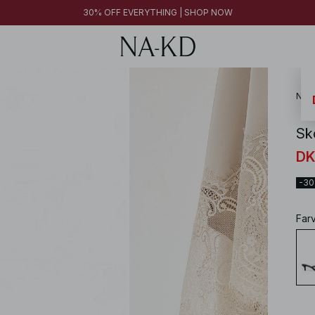
30% OFF EVERYTHING | SHOP NOW
NA-
Sk
DK
-3
Far