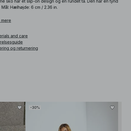
e sko har et slip-on design og en rundet tå. Den har en tynd
 Mål: Hælhøjde: 6 cm / 2.36 in.
ikelnummer
 mere
:
1100-013194-0002
erials and care
rrelsesguide
ering og returnering
-30%
-30