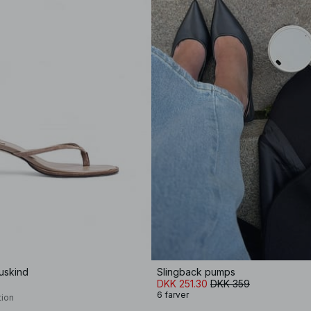
uskind
Slingback pumps
DKK 251.30
DKK 359
6 farver
tion