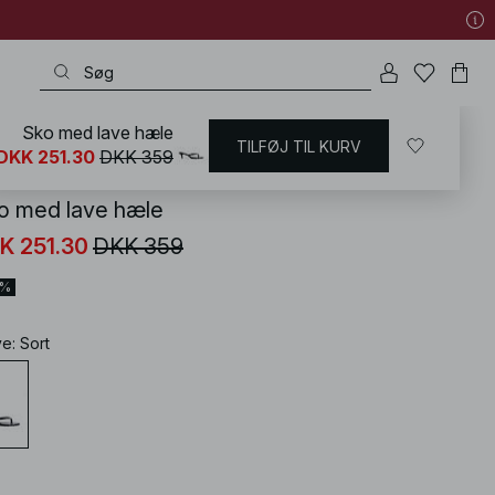
Sko med lave hæle
TILFØJ TIL KURV
KD
/
Sko
DKK 251.30
DKK 359
o med lave hæle
K 251.30
DKK 359
0%
ve
:
Sort