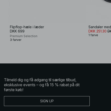
Flipflop-hæle i læder
Sandaler med
DKK 699
DKK 251.30
D
1 farve
Premium Selection
3 farver
Tilmeld dig og få adgang til særlige tilbud,
eksklusive events – og få 15 % rabat på dit
første køb!
SIGN UP