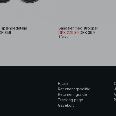
 spændedetalje
Sandaler med stropper
KK 359
DKK 279.30
DKK 399
1 farve
Hjælp
Returneringspolitik
Returneringsside
V
Tracking page
Gavekort