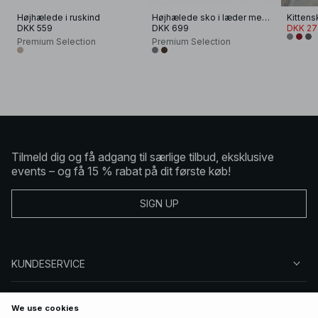
Højhælede i ruskind
Højhælede sko i læder med brede stropper
Kittens
DKK 559
DKK 699
DKK 27
Premium Selection
Premium Selection
Tilmeld dig og få adgang til særlige tilbud, eksklusive
events – og få 15 % rabat på dit første køb!
SIGN UP
KUNDESERVICE
OM NA-KD