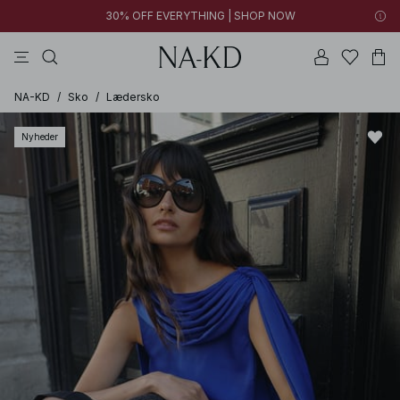
30% OFF EVERYTHING | SHOP NOW
bukser
toppe
kjoler
sorte
brune
NA-KD
/
Sko
/
Lædersko
Nyheder