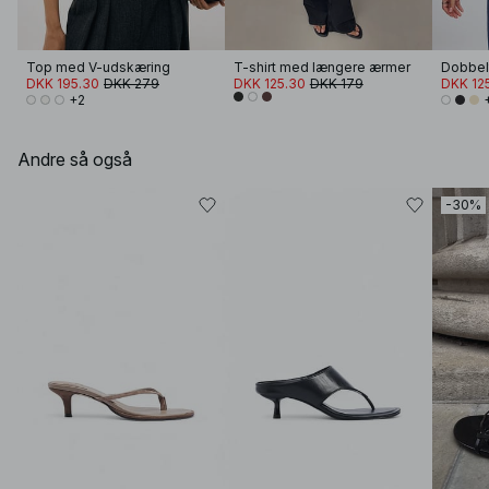
Top med V-udskæring
T-shirt med længere ærmer
Dobbelt
DKK 195.30
DKK 279
DKK 125.30
DKK 179
DKK 12
+2
Andre så også
-30%