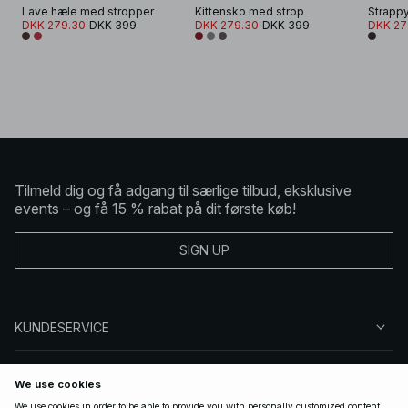
Lave hæle med stropper
Kittensko med strop
Strappy
DKK 279.30
DKK 399
DKK 279.30
DKK 399
DKK 27
Tilmeld dig og få adgang til særlige tilbud, eksklusive
events – og få 15 % rabat på dit første køb!
SIGN UP
KUNDESERVICE
OM NA-KD