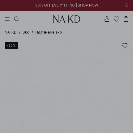
30% OFF EVERYTHING | SHOP NOW
bukser
toppe
kjoler
sorte
brune
NA-KD
/
Sko
/
Højhælede sko
-30%