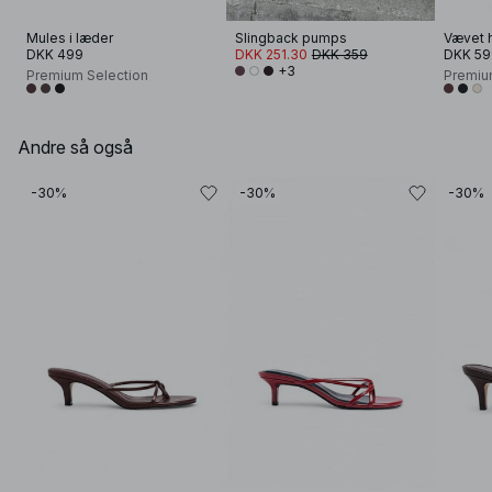
Mules i læder
Slingback pumps
Vævet h
DKK 499
DKK 251.30
DKK 359
DKK 59
+3
Premium Selection
Premiu
Andre så også
-30%
-30%
-30%