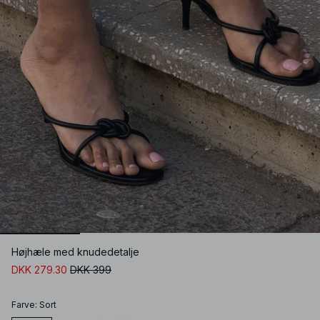
Højhæle med knudedetalje
DKK 279.30
DKK 399
Farve
:
Sort