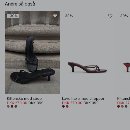
Andre så også
-30%
-30%
-30%
Kittensko med strop
Lave hæle med stropper
Kittens
DKK 279.30
DKK 399
DKK 279.30
DKK 399
DKK 27