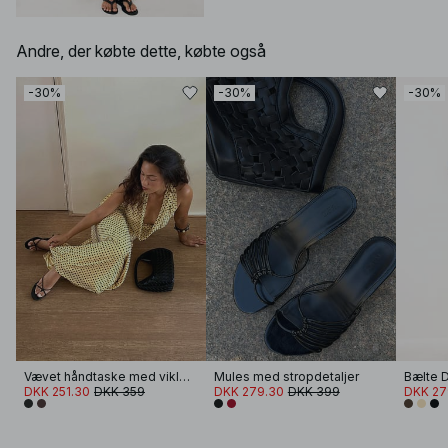
Andre, der købte dette, købte også
-30%
-30%
-30%
Vævet håndtaske med viklet hank
Mules med stropdetaljer
DKK 251.30
DKK 359
DKK 279.30
DKK 399
DKK 27