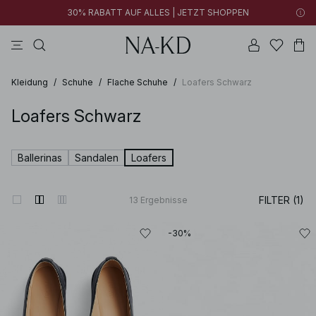
30% RABATT AUF ALLES | JETZT SHOPPEN
longsleeves
braun
schwarz
perlweiß
hosen
Kleidung
/
Schuhe
/
Flache Schuhe
/
Loafers Schwarz
Loafers Schwarz
Ballerinas
Sandalen
Loafers
FILTER (1)
13
Ergebnisse
-30%