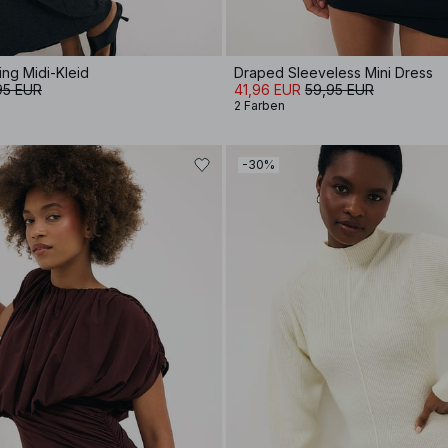
ing Midi-Kleid
Draped Sleeveless Mini Dress
95 EUR
41,96 EUR
59,95 EUR
2 Farben
-30%