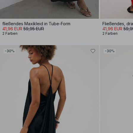
fließendes Maxikleid in Tube-Form
Fließendes, dra
41,96 EUR
59,95 EUR
41,96 EUR
59,9
2 Farben
2 Farben
-30%
-30%