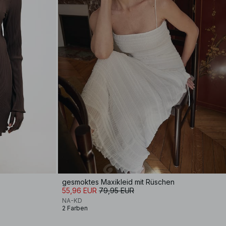
gesmoktes Maxikleid mit Rüschen
55,96 EUR
79,95 EUR
NA-KD
2 Farben