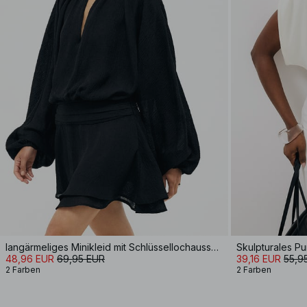
langärmeliges Minikleid mit Schlüssellochausschnitt
Skulpturales Pu
48,96 EUR
69,95 EUR
39,16 EUR
55,9
2 Farben
2 Farben