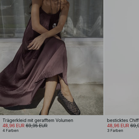
Trägerkleid mit gerafftem Volumen
besticktes Chif
48,96 EUR
69,95 EUR
48,96 EUR
69,
4 Farben
3 Farben