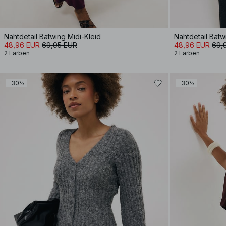
Nahtdetail Batwing Midi-Kleid
Nahtdetail Batw
48,96 EUR
69,95 EUR
48,96 EUR
69,
2 Farben
2 Farben
-30%
-30%