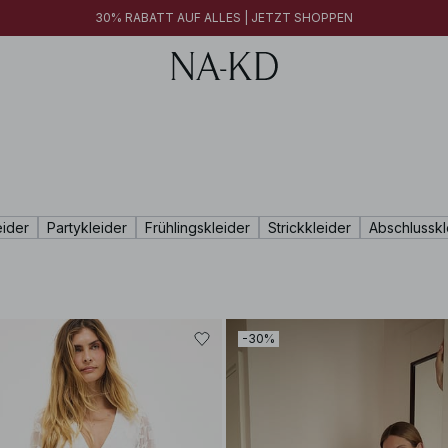
30% RABATT AUF ALLES | JETZT SHOPPEN
eider
Partykleider
Frühlingskleider
Strickkleider
Abschlusskl
-30%