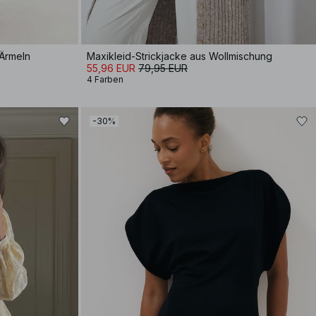
 Ärmeln
Maxikleid-Strickjacke aus Wollmischung
55,96 EUR
79,95 EUR
4 Farben
-30%