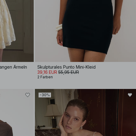
 langen Ärmeln
Skulpturales Punto Mini-Kleid
39,16 EUR
55,95 EUR
2 Farben
-30%